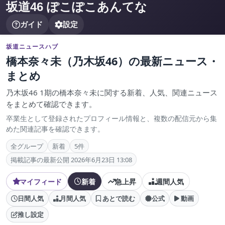
坂道46 ぽこぽこあんてな
ガイド
設定
坂道ニュースハブ
橋本奈々未（乃木坂46）の最新ニュース・
まとめ
乃木坂46 1期の橋本奈々未に関する新着、人気、関連ニュース
をまとめて確認できます。
卒業生として登録されたプロフィール情報と、複数の配信元から集
めた関連記事を確認できます。
全グループ
新着
5件
掲載記事の最新公開 2026年6月23日 13:08
マイフィード
新着
急上昇
週間人気
日間人気
月間人気
あとで読む
公式
動画
推し設定