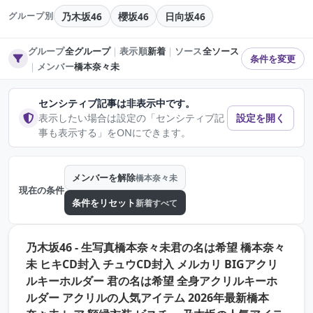
乃木坂46
櫻坂46
日向坂46
グループ別
グループ
全グループ
｜
表示順
新着
｜
ソース
全ソース
条件を変更
｜
メンバー
橋本奈々未
センシティブ記事は非表示中です。
表示したい場合は設定の「センシティブ記
設定を開く
事も表示する」をONにできます。
メンバーを解除
橋本奈々未
現在の条件
条件をリセット
新着すべて
乃木坂46 - 生写真橋本奈々未君の名は希望 橋本奈々
未 ヒキCD封入 チュウCD封入 メルカリ BIGアクリ
ルキーホルダー 君の名は希望 全身アクリルキーホ
ルダー アクリルの人気アイテム 2026年最新橋本