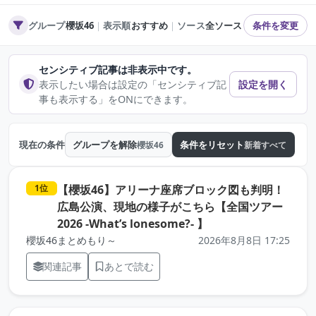
グループ
櫻坂46
｜
表示順
おすすめ
｜
ソース
全ソース
条件を変更
センシティブ記事は非表示中です。
表示したい場合は設定の「センシティブ記
設定を開く
事も表示する」をONにできます。
現在の条件
グループを解除
条件をリセット
櫻坂46
新着すべて
【櫻坂46】アリーナ座席ブロック図も判明！
1位
広島公演、現地の様子がこちら【全国ツアー
（元記事を新しいタ
2026 -What’s lonesome?- 】
櫻坂46まとめもり～
2026年8月8日 17:25
関連記事
あとで読む