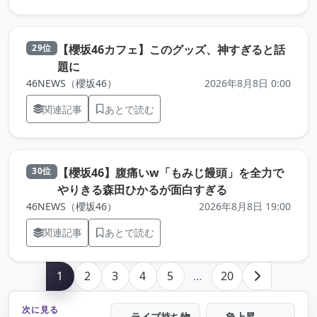
【櫻坂46カフェ】このグッズ、神すぎると話
29位
（元記事を新しいタブで開きます）
題に
46NEWS（櫻坂46）
2026年8月8日 0:00
関連記事
あとで読む
【櫻坂46】腹痛いw「もみじ饅頭」を全力で
30位
（元記事を新しい
やりきる森田ひかるが面白すぎる
46NEWS（櫻坂46）
2026年8月8日 19:00
関連記事
あとで読む
1
2
3
4
5
…
20
次に見る
ライブ持ち物
急上昇