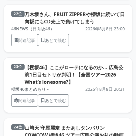
乃木坂さん、FRUIT ZIPPERや櫻坂に続いて日
22位
（元記事を新しい
向坂にもCD売上で負けてしまう
46NEWS（日向坂46）
2026年8月8日 23:00
関連記事
あとで読む
【櫻坂46】ここがローテになるのか... 広島公
23位
演1日目セトリが判明！【全国ツアー2026
（元記事を新しいタブで開き
What’s lonesome?】
櫻坂46まとめもり～
2026年8月8日 20:31
関連記事
あとで読む
山﨑天 守屋麗奈 またあしタンバリン
24位
COWCOW 櫻坂46 ツアー広島公演お礼の動画