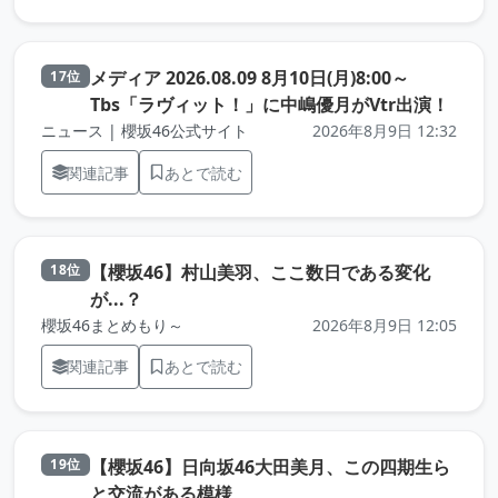
メディア 2026.08.09 8月10日(月)8:00～
17位
（元
Tbs「ラヴィット！」に中嶋優月がVtr出演！
ニュース | 櫻坂46公式サイト
2026年8月9日 12:32
関連記事
あとで読む
【櫻坂46】村山美羽、ここ数日である変化
18位
（元記事を新しいタブで開きます）
が...？
櫻坂46まとめもり～
2026年8月9日 12:05
関連記事
あとで読む
【櫻坂46】日向坂46大田美月、この四期生ら
19位
（元記事を新しいタブで開きます
と交流がある模様