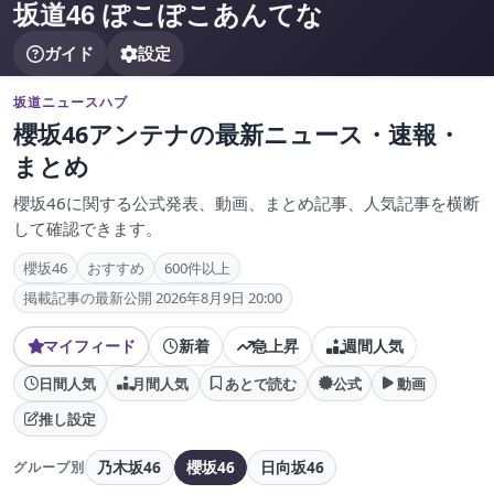
坂道46 ぽこぽこあんてな
ガイド
設定
坂道ニュースハブ
櫻坂46アンテナの最新ニュース・速報・
まとめ
櫻坂46に関する公式発表、動画、まとめ記事、人気記事を横断
して確認できます。
櫻坂46
おすすめ
600件以上
掲載記事の最新公開 2026年8月9日 20:00
マイフィード
新着
急上昇
週間人気
日間人気
月間人気
あとで読む
公式
動画
推し設定
乃木坂46
櫻坂46
日向坂46
グループ別