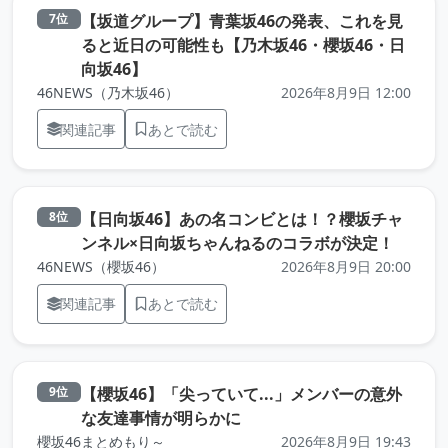
【坂道グループ】青葉坂46の発表、これを見
7位
ると近日の可能性も【乃木坂46・櫻坂46・日
（元記事を新しいタブで開きます）
向坂46】
46NEWS（乃木坂46）
2026年8月9日 12:00
関連記事
あとで読む
【日向坂46】あの名コンビとは！？櫻坂チャ
8位
（元記
ンネル×日向坂ちゃんねるのコラボが決定！
46NEWS（櫻坂46）
2026年8月9日 20:00
関連記事
あとで読む
【櫻坂46】「尖っていて...」メンバーの意外
9位
（元記事を新しいタブで開き
な友達事情が明らかに
櫻坂46まとめもり～
2026年8月9日 19:43