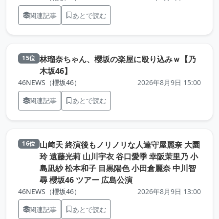
関連記事
あとで読む
林瑠奈ちゃん、櫻坂の楽屋に殴り込みｗ【乃
15位
（元記事を新しいタブで開きます）
木坂46】
46NEWS（櫻坂46）
2026年8月9日 15:00
関連記事
あとで読む
山﨑天 終演後もノリノリな人達守屋麗奈 大園
16位
玲 遠藤光莉 山川宇衣 谷口愛季 幸阪茉里乃 小
島凪紗 松本和子 目黒陽色 小田倉麗奈 中川智
（元記事を新しいタブで
尋 櫻坂46 ツアー 広島公演
46NEWS（櫻坂46）
2026年8月9日 13:00
関連記事
あとで読む