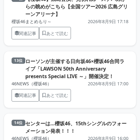
らの眺めがこちら【全国ツアー2026 広島グリ
（元記事を新しいタブで開きます）
ーンアリーナ】
櫻坂46まとめもり～
2026年8月9日 17:18
関連記事
あとで読む
ローソンが主催する日向坂46×櫻坂46合同ラ
13位
イブ「LAWSON 50th Anniversary
（元記事を
presents Special LIVE ～」開催決定！
46NEWS（櫻坂46）
2026年8月9日 17:00
関連記事
あとで読む
センターは…櫻坂46、15thシングルのフォー
14位
（元記事を新しいタブで開き
メーション発表！！！
46NEWS（櫻坂46）
2026年8月9日 16:00