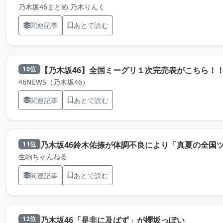
乃木坂46まとめ 乃木りんく
関連記事
あとで読む
【乃木坂46】全国ミーグリ１次完売表がこちら！
10位
46NEWS（乃木坂46）
関連記事
あとで読む
乃木坂46鈴木佑捺が体調不良により「真夏の全国ツ
11位
生駒ちゃんねる
関連記事
あとで読む
（元記事
乃木坂46「是非に及ばず」が櫻坂っぽい
12位