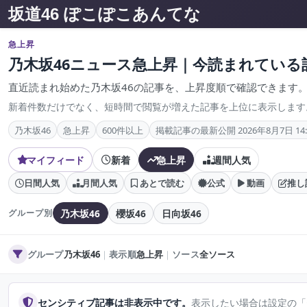
坂道46 ぽこぽこあんてな
急上昇
乃木坂46ニュース急上昇｜今読まれている
直近読まれ始めた乃木坂46の記事を、上昇度順で確認できます
新着件数だけでなく、短時間で閲覧が増えた記事を上位に表示します
乃木坂46
急上昇
600件以上
掲載記事の最新公開 2026年8月7日 14:
マイフィード
新着
急上昇
週間人気
日間人気
月間人気
あとで読む
公式
動画
推し
乃木坂46
櫻坂46
日向坂46
グループ別
グループ
乃木坂46
｜
表示順
急上昇
｜
ソース
全ソース
センシティブ記事は非表示中です。
表示したい場合は設定の「