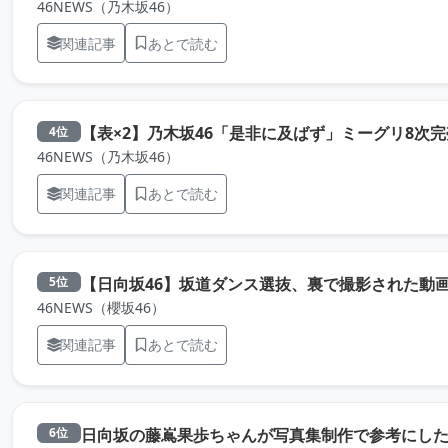
46NEWS（乃木坂46）
関連記事
あとで読む
【表×2】乃木坂46「是非に及ばず」ミーグリ8次
4位
46NEWS（乃木坂46）
関連記事
あとで読む
【日向坂46】坂道ダンス選抜、裏で撮影された動画
5位
46NEWS（櫻坂46）
関連記事
あとで読む
日向坂の藤嶌果歩ちゃんが写真集制作で参考にした
6位