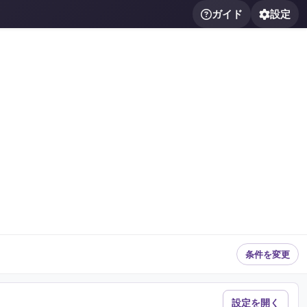
ガイド
設定
条件を変更
設定を開く