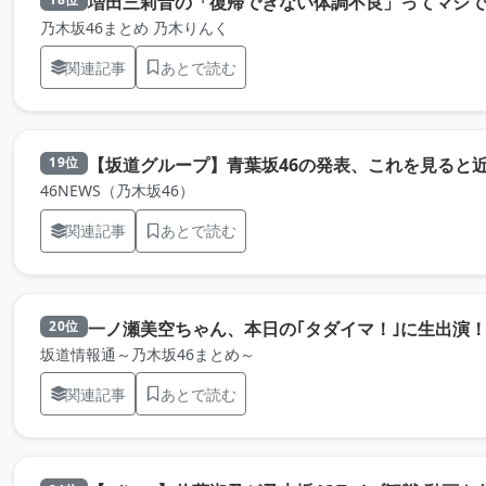
増田三莉音の「復帰できない体調不良」ってマジ
乃木坂46まとめ 乃木りんく
関連記事
あとで読む
【坂道グループ】青葉坂46の発表、これを見ると近
19位
46NEWS（乃木坂46）
関連記事
あとで読む
一ノ瀬美空ちゃん、本日の｢タダイマ！｣に生出演！
20位
坂道情報通～乃木坂46まとめ～
関連記事
あとで読む