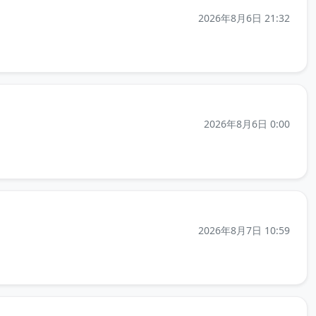
2026年8月6日 21:32
しいタブで開きます）
2026年8月6日 0:00
2026年8月7日 10:59