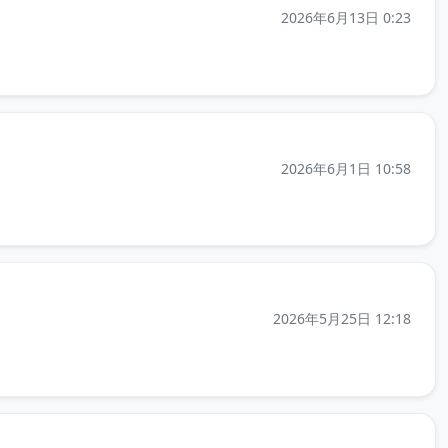
2026年6月13日 0:23
2026年6月1日 10:58
2026年5月25日 12:18