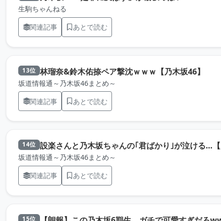
生駒ちゃんねる
関連記事
あとで読む
（元
林瑠奈&鈴木佑捺ペア撃沈ｗｗｗ【乃木坂46】
13位
坂道情報通～乃木坂46まとめ～
関連記事
あとで読む
設楽さんと乃木坂ちゃんの｢君ばかり｣が泣ける…【
14位
坂道情報通～乃木坂46まとめ～
関連記事
あとで読む
【朗報】この乃木坂6期生、ガチで可愛すぎだろww
15位