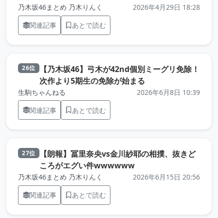
乃木坂46まとめ 乃木りんく
2026年4月29日 18:28
関連記事
あとで読む
【乃木坂46】弓木が42nd個別ミーグリ免除！
26位
（元記事を新しいタ
次作より5期生の免除が始まる
生駒ちゃんねる
2026年6月8日 10:39
関連記事
あとで読む
【朗報】冨里奈央vs金川紗耶の相撲、抜きど
27位
（元記事を新しいタブ
ころがエグい件wwwwww
乃木坂46まとめ 乃木りんく
2026年6月15日 20:56
関連記事
あとで読む