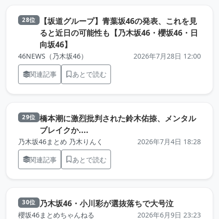
【坂道グループ】青葉坂46の発表、これを見
28位
ると近日の可能性も【乃木坂46・櫻坂46・日
（元記事を新しいタブで開きます）
向坂46】
46NEWS（乃木坂46）
2026年7月28日 12:00
関連記事
あとで読む
橋本潮に激烈批判された鈴木佑捺、メンタル
29位
（元記事を新しいタブで開きます）
ブレイクか....
乃木坂46まとめ 乃木りんく
2026年7月4日 18:28
関連記事
あとで読む
（元記事を
乃木坂46・小川彩が選抜落ちで大号泣
30位
櫻坂46まとめちゃんねる
2026年6月9日 23:23