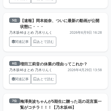
【速報】岡本姫奈、ついに最新の動画が公開
5位
（元記事を新しいタブで開きます）
状態に・・・
乃木坂46まとめ 乃木りんく
2026年6月9日 16:28
関連記事
あとで読む
（元記事を新
増田三莉音の休業の理由ってこれか？
6位
乃木坂46まとめ 乃木りんく
2026年4月29日 13:58
関連記事
あとで読む
梅澤美波ちゃんが5期生に贈った花の花言葉一
7位
（元記事を新しい
覧がコチラ！！！【乃木坂46】