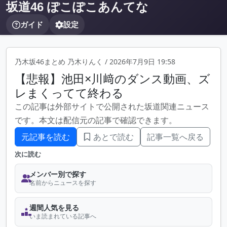
坂道46 ぽこぽこあんてな
ガイド
設定
乃木坂46まとめ 乃木りんく
/
2026年7月9日 19:58
【悲報】池田×川﨑のダンス動画、ズ
レまくってて終わる
この記事は外部サイトで公開された坂道関連ニュース
です。本文は配信元の記事で確認できます。
元記事を読む
あとで読む
記事一覧へ戻る
次に読む
メンバー別で探す
名前からニュースを探す
週間人気を見る
いま読まれている記事へ