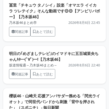
冨里「チキュウ タノシイ」設楽「オマエラ イイカ
ラ ツレテイク」そんな動画です😊😊【アンビリバボ
（元記事を新しいタブで開きます）
ー】【乃木坂46】
乃木坂46まとめ亭
2026年8月6日 22:45
関連記事
あとで読む
明日の｢めざましテレビ｣のイマドキに五百城茉央ち
（元記事を新しいタブで開
ゃんｷﾀ━(ﾟ∀ﾟ)━!【乃木坂46】
坂道情報通～乃木坂46まとめ～
2026年8月6日 22:40
関連記事
あとで読む
櫻坂46・山崎天 応援アンバサダー務める「閃光ライ
オット」で同世代バンドから刺激「背中を押され
（元記事を新しいタブで開
た」（スポニチ） - 毎日新聞