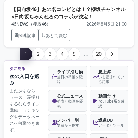
【日向坂46】あの名コンビとは！？櫻坂チャンネル
（元記事を新しいタ
×日向坂ちゃんねるのコラボが決定！
46NEWS（櫻坂46）
2026年8月6日 21:00
関連記事
あとで読む
1
2
3
4
5
…
20
次に見る
ライブ持ち物
急上昇
次の入口を選
当日の準備を確
いま読まれてい
認
る記事
ぶ
まだ探すならニ
公式ニュース
動画だけ
ュース、深掘り
発表と動画を優
YouTube系を確
するならライブ
先
認
準備、ランキン
グやデータベー
メンバー別
坂道DB
スへ移動できま
名前から探す
データとツール
す。