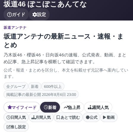
坂道46 ぽこぽこあんてな
ガイド
設定
坂道アンテナ
坂道アンテナの最新ニュース・速報・ま
とめ
乃木坂46・櫻坂46・日向坂46の速報、公式発表、動画、まと
め記事、急上昇記事を横断して確認できます。
公式・報道・まとめを区分し、本文を転載せず元記事へ案内してい
ます。
全グループ
新着
600件以上
掲載記事の最新公開 2026年8月6日 23:00
マイフィード
新着
急上昇
週間人気
日間人気
月間人気
あとで読む
公式
動画
推し設定