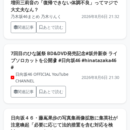
増田三莉音の「復帰できない体調不良」ってマジで
（元記事を新しいタブで開きます）
大丈夫なん？
乃木坂46まとめ 乃木りんく
2026年8月6日 21:32
関連記事
あとで読む
7回目のひな誕祭 BD&DVD発売記念#坂井新奈 ライ
ブソロカットを公開🩰 #日向坂46 #hinatazaka46
（元記事を新しいタブで開きます）
#
日向坂46 OFFICIAL YouTube
2026年8月6日 21:30
CHANNEL
関連記事
あとで読む
日向坂４６・藤嶌果歩の写真集画像拡散に集英社が
注意喚起「必要に応じて法的措置を含む対応を検