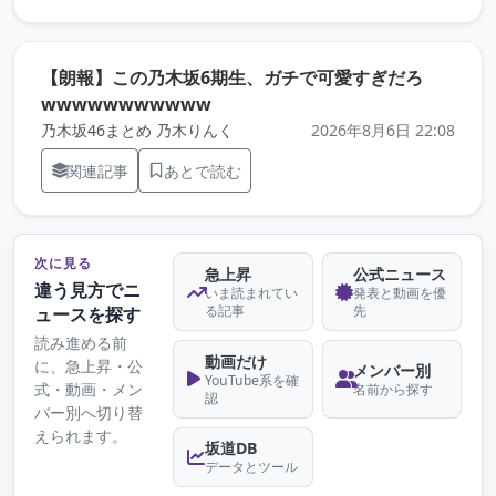
【朗報】この乃木坂6期生、ガチで可愛すぎだろ
（元記事を新しいタブで開きます）
wwwwwwwwwww
乃木坂46まとめ 乃木りんく
2026年8月6日 22:08
関連記事
あとで読む
次に見る
急上昇
公式ニュース
違う見方でニ
いま読まれてい
発表と動画を優
る記事
先
ュースを探す
読み進める前
動画だけ
に、急上昇・公
メンバー別
YouTube系を確
式・動画・メン
名前から探す
認
バー別へ切り替
えられます。
坂道DB
データとツール