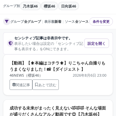
乃木坂46
櫻坂46
日向坂46
グループ別
グループ
全グループ
｜
表示順
新着
｜
ソース
全ソース
条件を変更
センシティブ記事は非表示中です。
表示したい場合は設定の「センシティブ記
設定を開く
事も表示する」をONにできます。
【動画】【⬆️本編はコチラ⬆️】りこちゃん自撮りも
（元記事を新し
うまくなりました！📸【ダイジェスト 】
46NEWS（櫻坂46）
2026年8月6日 23:00
関連記事
あとで読む
成功する未来がまったく見えない🤣🤣🤣 そんな場面
（元記
が盛りだくさんなアルノ動画です😊【乃木坂46】