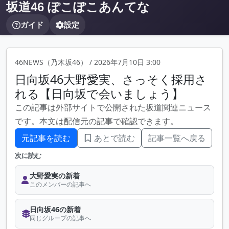
坂道46 ぽこぽこあんてな
ガイド
設定
46NEWS（乃木坂46）
/
2026年7月10日 3:00
日向坂46大野愛実、さっそく採用さ
れる【日向坂で会いましょう】
この記事は外部サイトで公開された坂道関連ニュース
です。本文は配信元の記事で確認できます。
元記事を読む
あとで読む
記事一覧へ戻る
次に読む
大野愛実の新着
このメンバーの記事へ
日向坂46の新着
同じグループの記事へ