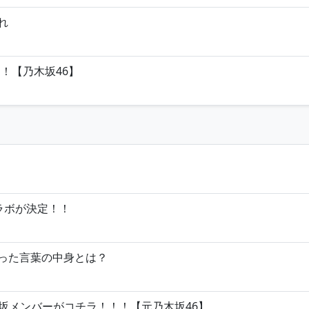
れ
！【乃木坂46】
コラボが決定！！
づった言葉の中身とは？
坂メンバーがコチラ！！！【元乃木坂46】