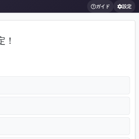
ガイド
設定
定！