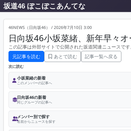
坂道46 ぽこぽこあんてな
46NEWS（日向坂46）
/
2026年7月10日 3:00
日向坂46小坂菜緒、新年早々
この記事は外部サイトで公開された坂道関連ニュースです
元記事を読む
あとで読む
記事一覧へ戻る
次に読む
小坂菜緒の新着
このメンバーの記事へ
日向坂46の新着
同じグループの記事へ
メンバー別で探す
名前からニュースを探す