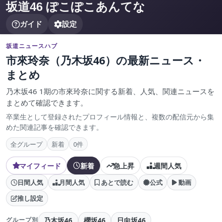
坂道46 ぽこぽこあんてな
ガイド
設定
坂道ニュースハブ
市來玲奈（乃木坂46）の最新ニュース・
まとめ
乃木坂46 1期の市來玲奈に関する新着、人気、関連ニュースを
まとめて確認できます。
卒業生として登録されたプロフィール情報と、複数の配信元から集
めた関連記事を確認できます。
全グループ
新着
0件
マイフィード
新着
急上昇
週間人気
日間人気
月間人気
あとで読む
公式
動画
推し設定
乃木坂46
櫻坂46
日向坂46
グループ別