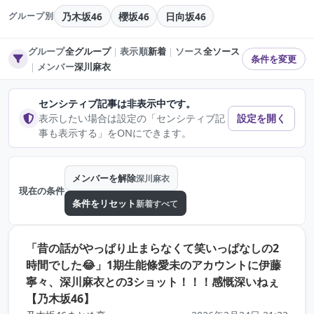
乃木坂46
櫻坂46
日向坂46
グループ別
グループ
全グループ
｜
表示順
新着
｜
ソース
全ソース
条件を変更
｜
メンバー
深川麻衣
センシティブ記事は非表示中です。
表示したい場合は設定の「センシティブ記
設定を開く
事も表示する」をONにできます。
メンバーを解除
深川麻衣
現在の条件
条件をリセット
新着すべて
「昔の話がやっぱり止まらなくて笑いっぱなしの2
時間でした😂」1期生能條愛未のアカウントに伊藤
寧々、深川麻衣との3ショット！！！感慨深いねぇ
（元記事を新しいタブで開きます）
【乃木坂46】