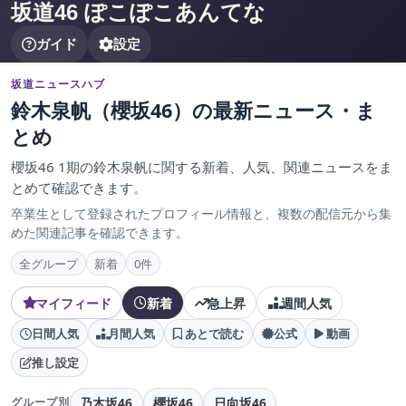
坂道46 ぽこぽこあんてな
ガイド
設定
坂道ニュースハブ
鈴木泉帆（櫻坂46）の最新ニュース・ま
とめ
櫻坂46 1期の鈴木泉帆に関する新着、人気、関連ニュースをま
とめて確認できます。
卒業生として登録されたプロフィール情報と、複数の配信元から集
めた関連記事を確認できます。
全グループ
新着
0件
マイフィード
新着
急上昇
週間人気
日間人気
月間人気
あとで読む
公式
動画
推し設定
乃木坂46
櫻坂46
日向坂46
グループ別