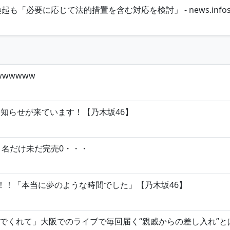
要に応じて法的措置を含む対応を検討」 - news.infoseek
wwwww
お知らせが来ています！【乃木坂46】
1名だけ未だ完売0・・・
開！！「本当に夢のような時間でした」【乃木坂46】
れて」大阪でのライブで毎回届く“親戚からの差し入れ”とは？ - 