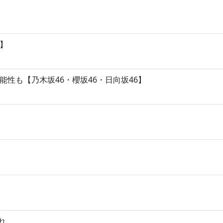
】
性も【乃木坂46・櫻坂46・日向坂46】
れ