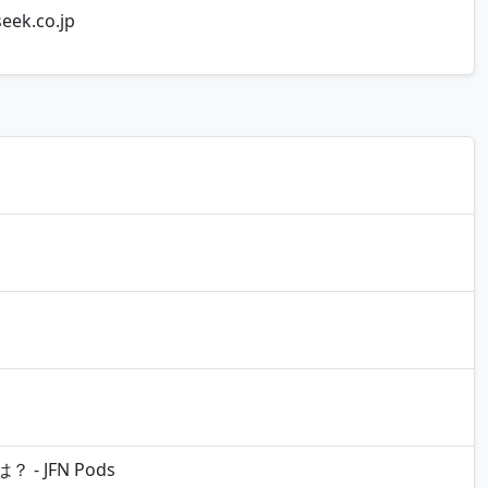
.co.jp
JFN Pods