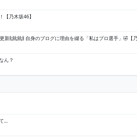
！【乃木坂46】
🙌🙌🙌 自身のブログに理由を綴る「私はプロ選手」🤣【乃
なん？
..