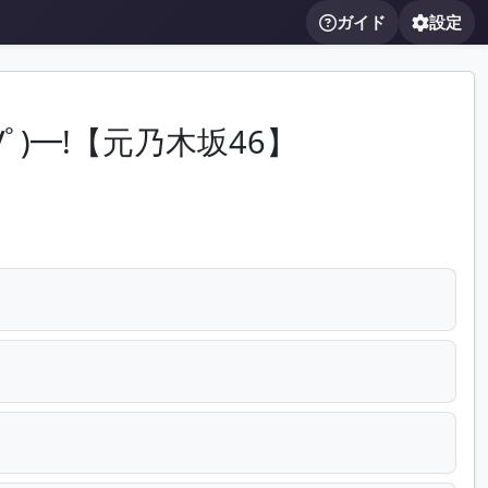
ガイド
設定
)━!【元乃木坂46】