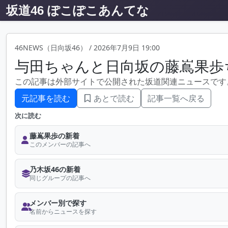
坂道46 ぽこぽこあんてな
46NEWS（日向坂46）
/
2026年7月9日 19:00
与田ちゃんと日向坂の藤嶌果歩ちゃ
この記事は外部サイトで公開された坂道関連ニュースです
元記事を読む
あとで読む
記事一覧へ戻る
次に読む
藤嶌果歩の新着
このメンバーの記事へ
乃木坂46の新着
同じグループの記事へ
メンバー別で探す
名前からニュースを探す