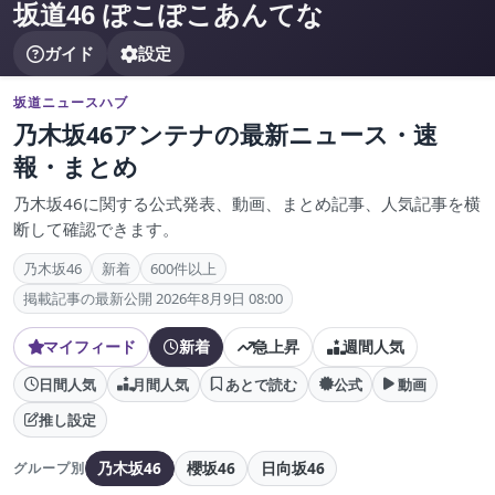
坂道46 ぽこぽこあんてな
ガイド
設定
坂道ニュースハブ
乃木坂46アンテナの最新ニュース・速
報・まとめ
乃木坂46に関する公式発表、動画、まとめ記事、人気記事を横
断して確認できます。
乃木坂46
新着
600件以上
掲載記事の最新公開 2026年8月9日 08:00
マイフィード
新着
急上昇
週間人気
日間人気
月間人気
あとで読む
公式
動画
推し設定
乃木坂46
櫻坂46
日向坂46
グループ別