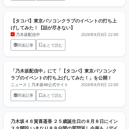
【タコパ】東京パソコンクラブのイベントの打ち上
（元記事を新しいタブで
げしてみた！【話が尽きない】
乃木坂配信中
2026年8月8日 22:00
関連記事
あとで読む
「乃木坂配信中」にて「【タコパ】東京パソコンク
（元記
ラブのイベントの打ち上げしてみた！」を公開！
ニュース | 乃木坂46公式サイト
2026年8月8日 22:00
関連記事
あとで読む
乃木坂４６賀喜遥香 ２５歳誕生日の８月８日にイン
スタ開設 いきなり８８分間の質問返し企画も（デイ