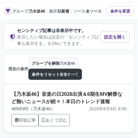
グループ
乃木坂46
｜
表示順
新着
｜
ソース
全ソース
条件を変更
センシティブ記事は非表示中です。
表示したい場合は設定の「センシティブ記
設定を開く
事も表示する」をONにできます。
グループを解除
乃木坂46
現在の条件
条件をリセット
新着すべて
【乃木坂46】音楽の日2026出演＆6期生MV解禁な
（元記事を
ど熱いニュースが続々！本日のトレンド速報
46NEWS（乃木坂46）
2026年8月9日 8:00
関連記事
あとで読む