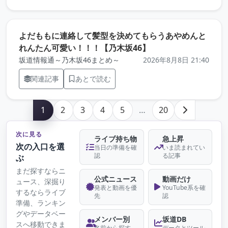
よだももに連絡して髪型を決めてもらうあやめんと
（元記事を新しいタ
れんたん可愛い！！！【乃木坂46】
坂道情報通～乃木坂46まとめ～
2026年8月8日 21:40
関連記事
あとで読む
1
2
3
4
5
…
20
次に見る
ライブ持ち物
急上昇
次の入口を選
当日の準備を確
いま読まれてい
認
る記事
ぶ
まだ探すならニ
公式ニュース
動画だけ
ュース、深掘り
発表と動画を優
YouTube系を確
するならライブ
先
認
準備、ランキン
グやデータベー
メンバー別
坂道DB
スへ移動できま
名前から探す
データとツール