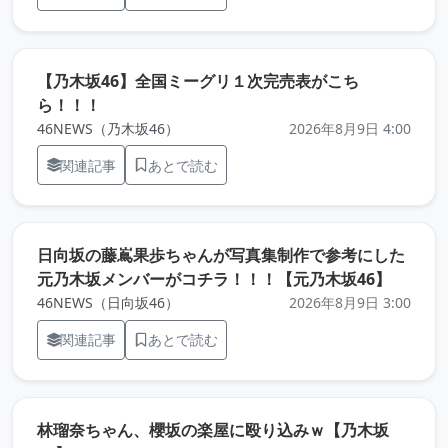
【乃木坂46】全国ミーグリ１次完売表がこち
（元記事を新しいタブで開きます）
ら！！！
46NEWS（乃木坂46）
2026年8月9日 4:00
関連記事
あとで読む
日向坂の藤嶌果歩ちゃんが写真集制作で参考にした
（元記
元乃木坂メンバーがコチラ！！！【元乃木坂46】
46NEWS（日向坂46）
2026年8月9日 3:00
関連記事
あとで読む
林瑠奈ちゃん、櫻坂の楽屋に殴り込みｗ【乃木坂