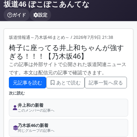
坂道46 ぽこぽこあんてな
ガイド
設定
坂道情報通～乃木坂46まとめ～
/
2026年7月9日 21:38
椅子に座ってる井上和ちゃんが強す
ぎる！！！【乃木坂46】
この記事は外部サイトで公開された坂道関連ニュース
です。本文は配信元の記事で確認できます。
元記事を読む
あとで読む
記事一覧へ戻る
次に読む
井上和の新着
このメンバーの記事へ
乃木坂46の新着
同じグループの記事へ