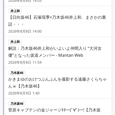
2026年8月8日 14:03
井上和
【日向坂46】石塚瑶季×乃木坂46井上和、まさかの裏
話・・・
2026年8月8日 14:00
井上和
解説：乃木坂46井上和がいよいよ仲間入り “大河女
優”となった坂道メンバー - Mantan Web
2026年8月8日 11:54
乃木坂46
かきまゆのおけつぶんぶんを撮影する遠藤さくらちゃ
んｗ【乃木坂46】
2026年8月9日 1:40
乃木坂46
菅原キャプテンの金ジャージｷﾀ━(ﾟ∀ﾟ)━!【乃木坂