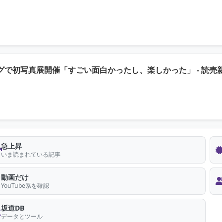
で初写真展開催「すごい面白かったし、楽しかった」 - 読売
急上昇
いま読まれている記事
動画だけ
YouTube系を確認
坂道DB
データとツール