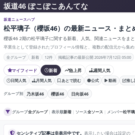
坂道46 ぽこぽこあんてな
坂道ニュースハブ
松平璃子（櫻坂46）の最新ニュース・まと
櫻坂46 2期の松平璃子に関する新着、人気、関連ニュースをま
卒業生として登録されたプロフィール情報と、複数の配信元から集め
全グループ
新着
12件
掲載記事の最新公開 2026年7月12日 05:00
マイフィード
新着
急上昇
週間人気
日間人気
月間人気
あとで読む
公式
動画
推し
乃木坂46
櫻坂46
日向坂46
グループ別
グループ
全グループ
｜
表示順
新着
｜
ソース
全ソース
｜
メンバー
松平璃
センシティブ記事は非表示中です。
表示したい場合は設定の「