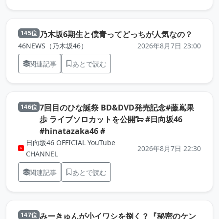
（元記
乃木坂6期生と僕青ってどっちが人気なの？
145位
46NEWS（乃木坂46）
2026年8月7日 23:00
関連記事
あとで読む
7回目のひな誕祭 BD&DVD発売記念#藤嶌果
146位
歩 ライブソロカットを公開🐑 #日向坂46
（元記事を新しいタブで開きま
#hinatazaka46 #
日向坂46 OFFICIAL YouTube
2026年8月7日 22:30
CHANNEL
関連記事
あとで読む
みーきゅんが小イワシを捌く？『秘密のケン
147位