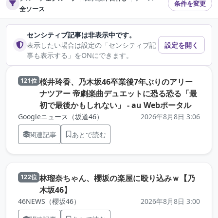
条件を変更
全ソース
センシティブ記事は非表示中です。
表示したい場合は設定の「センシティブ記
設定を開く
事も表示する」をONにできます。
桜井玲香、乃木坂46卒業後7年ぶりのアリー
121位
ナツアー 帝劇楽曲デュエットに恐る恐る「最
（元記
初で最後かもしれない」 - au Webポータル
Googleニュース（坂道46）
2026年8月8日 3:06
関連記事
あとで読む
林瑠奈ちゃん、櫻坂の楽屋に殴り込みｗ【乃
122位
（元記事を新しいタブで開きます）
木坂46】
46NEWS（櫻坂46）
2026年8月8日 3:00