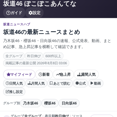
坂道46 ぽこぽこあんてな
ガイド
設定
坂道ニュースハブ
坂道46の最新ニュースまとめ
乃木坂46・櫻坂46・日向坂46の速報、公式発表、動画、まと
め記事、急上昇記事を横断して確認できます。
全グループ
昨日伸び
600件以上
掲載記事の最新公開 2026年8月8日 03:06
マイフィード
新着
急上昇
週間人気
日間人気
月間人気
あとで読む
公式
動画
推し設定
乃木坂46
櫻坂46
日向坂46
グループ別
グループ
全グループ
｜
表示順
昨日伸び
｜
ソース