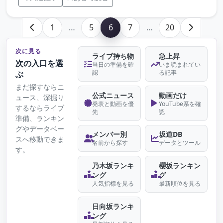
1
…
5
6
7
…
20
次に見る
ライブ持ち物
急上昇
次の入口を選
当日の準備を確
いま読まれてい
認
る記事
ぶ
まだ探すならニ
公式ニュース
動画だけ
ュース、深掘り
発表と動画を優
YouTube系を確
するならライブ
先
認
準備、ランキン
グやデータベー
メンバー別
坂道DB
スへ移動できま
名前から探す
データとツール
す。
乃木坂ランキ
櫻坂ランキン
ング
グ
人気指標を見る
最新順位を見る
日向坂ランキ
ング