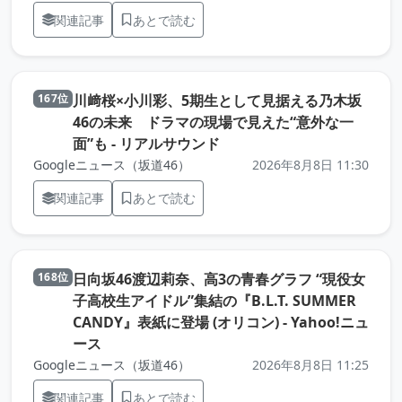
関連記事
あとで読む
川﨑桜×小川彩、5期生として見据える乃木坂
167位
46の未来 ドラマの現場で見えた“意外な一
（元記事を新しいタブで開
面”も - リアルサウンド
Googleニュース（坂道46）
2026年8月8日 11:30
関連記事
あとで読む
日向坂46渡辺莉奈、高3の青春グラフ “現役女
168位
子高校生アイドル”集結の『B.L.T. SUMMER
CANDY』表紙に登場 (オリコン) - Yahoo!ニュ
（元記事を新しいタブで開きます）
ース
Googleニュース（坂道46）
2026年8月8日 11:25
関連記事
あとで読む