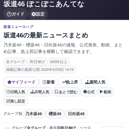
坂道46 ぽこぽこあんてな
ガイド
設定
坂道ニュースハブ
坂道46の最新ニュースまとめ
乃木坂46・櫻坂46・日向坂46の速報、公式発表、動画、まと
め記事、急上昇記事を横断して確認できます。
全グループ
昨日伸び
600件以上
掲載記事の最新公開 2026年8月8日 14:16
マイフィード
新着
急上昇
週間人気
日間人気
月間人気
あとで読む
公式
動画
推し設定
乃木坂46
櫻坂46
日向坂46
グループ別
グループ
全グループ
｜
表示順
昨日伸び
｜
ソース