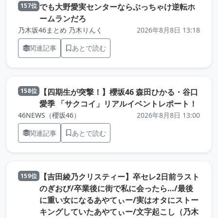
でも大野愛実センターならぶっちゃけ逆転ホ
157位
（元記事を新しいタブで開きます）
ームランだろ
乃木坂46まとめ 乃木りんく
2026年8月8日 13:18
関連記事
あとで読む
【四期生が突撃！】櫻坂46 森田ひかる・谷口
158位
（元
愛季 「サクコイ」リアルイベントレポート！
46NEWS（櫻坂46）
2026年8月8日 13:00
関連記事
あとで読む
【吉田綾乃クリスティー】卒セレ2日前ラスト
159位
のぎおび/卒業後に街で私に会ったら…/最後
に重い女になるあやてぃー/実はオタにストー
キングしていたあやてぃー/文字起こし（乃木