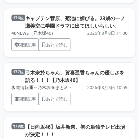
キャプテン菅原、菊池に媚びる。23歳の一ノ
176位
（元記事
瀬美空に学園ドラマに出てほしいらしい。
46NEWS（乃木坂46）
2026年8月8日 11:00
関連記事
あとで読む
弓木奈於ちゃん、賀喜遥香ちゃんの優しさを
177位
（元記事を新しいタブで
語る！！！【乃木坂46】
坂道情報通～乃木坂46まとめ～
2026年8月8日 10:59
関連記事
あとで読む
【日向坂46】坂井新奈、初の単独テレビ出演
178位
（元記事を新しいタブで開きます）
が決定！！！