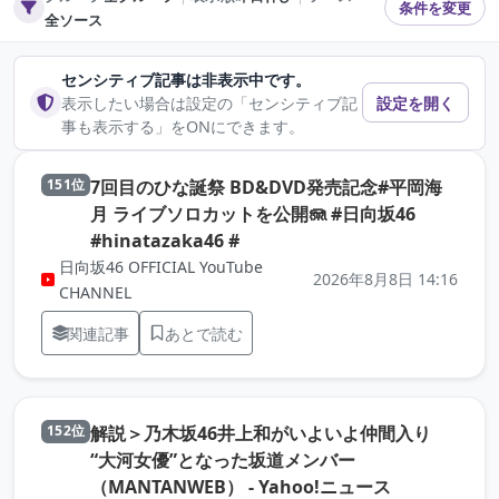
条件を変更
全ソース
センシティブ記事は非表示中です。
表示したい場合は設定の「センシティブ記
設定を開く
事も表示する」をONにできます。
7回目のひな誕祭 BD&DVD発売記念#平岡海
151位
月 ライブソロカットを公開🪼 #日向坂46
（元記事を新しいタブで開きま
#hinatazaka46 #
日向坂46 OFFICIAL YouTube
2026年8月8日 14:16
CHANNEL
関連記事
あとで読む
解説＞乃木坂46井上和がいよいよ仲間入り
152位
“大河女優”となった坂道メンバー
（元記事を新
（MANTANWEB） - Yahoo!ニュース