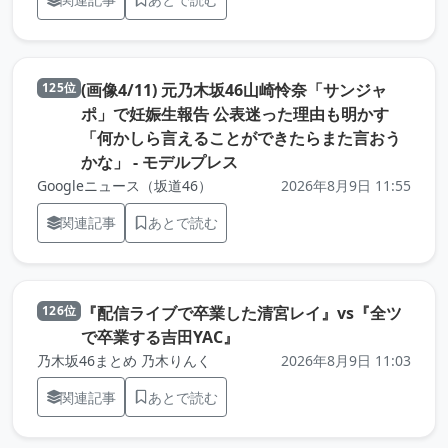
(画像4/11) 元乃木坂46山崎怜奈「サンジャ
125位
ポ」で妊娠生報告 公表迷った理由も明かす
「何かしら言えることができたらまた言おう
（元記事を新しいタブで開き
かな」 - モデルプレス
Googleニュース（坂道46）
2026年8月9日 11:55
関連記事
あとで読む
『配信ライブで卒業した清宮レイ』vs『全ツ
126位
（元記事を新しいタブで開き
で卒業する吉田YAC』
乃木坂46まとめ 乃木りんく
2026年8月9日 11:03
関連記事
あとで読む