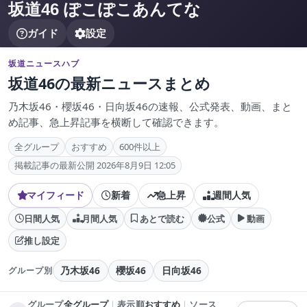
坂道46 ぽこぽこあんてな
ガイド
設定
坂道ニュースハブ
坂道46の最新ニュースまとめ
乃木坂46・櫻坂46・日向坂46の速報、公式発表、動画、まと
め記事、急上昇記事を横断して確認できます。
全グループ
おすすめ
600件以上
掲載記事の最新公開 2026年8月9日 12:05
マイフィード
新着
急上昇
週間人気
日間人気
月間人気
あとで読む
公式
動画
推し設定
乃木坂46
櫻坂46
日向坂46
グループ別
グループ
全グループ
｜
表示順
おすすめ
｜
ソース