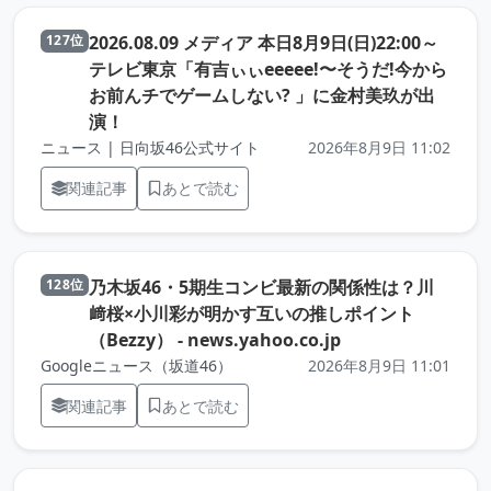
2026.08.09 メディア 本日8月9日(日)22:00～
127位
テレビ東京「有吉ぃぃeeeee!〜そうだ!今から
お前んチでゲームしない? 」に金村美玖が出
（元記事を新しいタブで開きます）
演！
ニュース | 日向坂46公式サイト
2026年8月9日 11:02
関連記事
あとで読む
乃木坂46・5期生コンビ最新の関係性は？川
128位
﨑桜×小川彩が明かす互いの推しポイント
（元記事を新しい
（Bezzy） - news.yahoo.co.jp
Googleニュース（坂道46）
2026年8月9日 11:01
関連記事
あとで読む