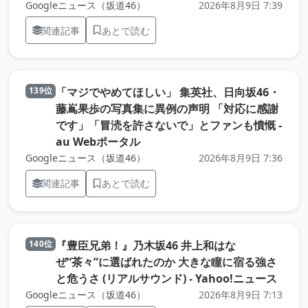
Googleニュース（坂道46）
2026年8月9日 7:39
関連記事
あとで読む
「マジでやめてほしい」 集英社、日向坂46・
139位
藤嶌果歩の写真集に異例の声明 「対応に感謝
です」「冒涜を許さないで」とファンも憤慨 -
（元記事を新しいタブで開きます
au Webポータル
Googleニュース（坂道46）
2026年8月9日 7:36
関連記事
あとで読む
『豊臣兄弟！』乃木坂46 井上和はな
140位
ぜ“茶々”に選ばれたのか 大きな瞳に宿る強さ
（元
と危うさ (リアルサウンド) - Yahoo!ニュース
Googleニュース（坂道46）
2026年8月9日 7:13