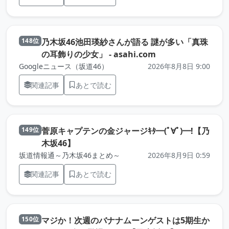
乃木坂46池田瑛紗さんが語る 謎が多い「真珠
148位
（元記事を新しいタ
の耳飾りの少女」 - asahi.com
Googleニュース（坂道46）
2026年8月8日 9:00
関連記事
あとで読む
菅原キャプテンの金ジャージｷﾀ━(ﾟ∀ﾟ)━!【乃
149位
（元記事を新しいタブで開きます）
木坂46】
坂道情報通～乃木坂46まとめ～
2026年8月9日 0:59
関連記事
あとで読む
マジか！次週のバナナムーンゲストは5期生か
150位