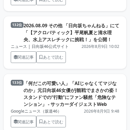
2026.08.09 その他 「日向坂ちゃんねる」にて
132位
「【アクロバティック】平尾帆夏と清水理
（元記事
央、水上アスレチックに挑戦！」を公開！
ニュース | 日向坂46公式サイト
2026年8月9日 10:02
関連記事
あとで読む
「何だこの可愛い人」「AIじゃなくてマジな
133位
のか」元日向坂46女優がJ観戦でまさかの姿！
スタンドでの“行動”にファン騒然「危険なテ
（元記事を
ンション」 - サッカーダイジェストWeb
Googleニュース（坂道46）
2026年8月9日 9:48
関連記事
あとで読む