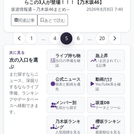
（元記事を新
らこの3人が登場！！！【乃木坂46】
坂道情報通～乃木坂46まとめ～
2026年8月8日 7:40
関連記事
あとで読む
1
…
4
5
6
…
20
次に見る
ライブ持ち物
急上昇
次の入口を選
当日の準備を確
いま読まれてい
認
る記事
ぶ
まだ探すならニ
公式ニュース
動画だけ
ュース、深掘り
発表と動画を優
YouTube系を確
するならライブ
先
認
準備、ランキン
グやデータベー
メンバー別
坂道DB
スへ移動できま
名前から探す
データとツール
す。
乃木坂ランキ
櫻坂ランキン
ング
グ
人気指標を見る
最新順位を見る