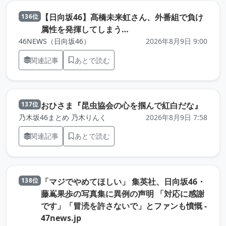
【日向坂46】髙橋未来虹さん、外番組で負け
136位
（元記事を新しいタブで開
属性を発揮してしまう…
46NEWS（日向坂46）
2026年8月9日 9:00
関連記事
あとで読む
（元記
おひさま『昆虫協会の心を掴んで紅白だな』
137位
乃木坂46まとめ 乃木りんく
2026年8月9日 7:58
関連記事
あとで読む
「マジでやめてほしい」 集英社、日向坂46・
138位
藤嶌果歩の写真集に異例の声明 「対応に感謝
です」「冒涜を許さないで」とファンも憤慨 -
（元記事を新しいタブで開きます）
47news.jp