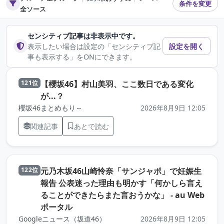
条件を変更
全ソース
センシティブ記事は非表示中です。
表示したい場合は設定の「センシティブ記
設定を開く
事も表示する」をONにできます。
【櫻坂46】村山美羽、ここ数日である変化
121位
（元記事を新しいタブで開きます）
が...？
櫻坂46まとめもり～
2026年8月9日 12:05
関連記事
あとで読む
元乃木坂46山崎怜奈「サンジャポ」で妊娠生
122位
報告 公表迷った理由も明かす「何かしら言え
ることができたらまた言おうかな」 - au Web
（元記事を新しいタブで開きます）
ポータル
Googleニュース（坂道46）
2026年8月9日 12:05