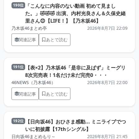
「こんなに内容のない動画 初めて見まし
190位
た。」🤣🤣🤣 出演、内村光良さん＆久保史緒
（元記事を新し
里さん😊【LIFE！】【乃木坂46】
乃木坂46まとめ亭
2026年8月7日 22:09
関連記事
あとで読む
【表×2】乃木坂46「是非に及ばず」ミーグリ
191位
（元記事を新
8次完売表！1名だけ未だ完売0・・・
46NEWS（乃木坂46）
2026年8月7日 22:00
関連記事
あとで読む
【日向坂46】おひさま感動... ミニライブでつ
192位
（元記事を新しいタ
いに初披露【17thシングル】
日向坂46まとめもり～
2026年8月7日 21:45