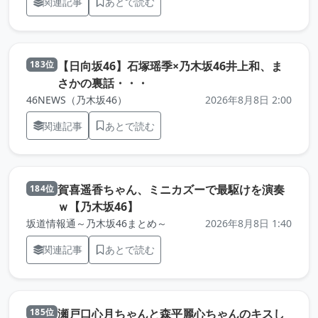
関連記事
あとで読む
【日向坂46】石塚瑶季×乃木坂46井上和、ま
183位
（元記事を新しいタブで開きます
さかの裏話・・・
46NEWS（乃木坂46）
2026年8月8日 2:00
関連記事
あとで読む
賀喜遥香ちゃん、ミニカズーで最駆けを演奏
184位
（元記事を新しいタブで開きます
ｗ【乃木坂46】
坂道情報通～乃木坂46まとめ～
2026年8月8日 1:40
関連記事
あとで読む
瀬戸口心月ちゃんと森平麗心ちゃんのキスし
185位