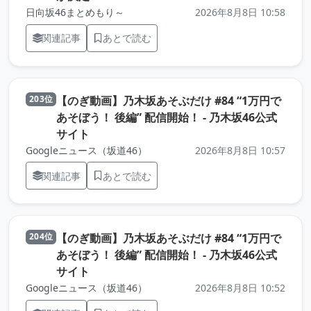
日向坂46まとめもり～
2026年8月8日 10:58
関連記事
あとで読む
【のぎ動画】乃木坂あそぶだけ #84 “1万円で
203位
あそぼう！ 後編” 配信開始！ - 乃木坂46公式
（元記事を新しいタブで開きます）
サイト
Googleニュース（坂道46）
2026年8月8日 10:57
関連記事
あとで読む
【のぎ動画】乃木坂あそぶだけ #84 “1万円で
204位
あそぼう！ 後編” 配信開始！ - 乃木坂46公式
（元記事を新しいタブで開きます）
サイト
Googleニュース（坂道46）
2026年8月8日 10:52