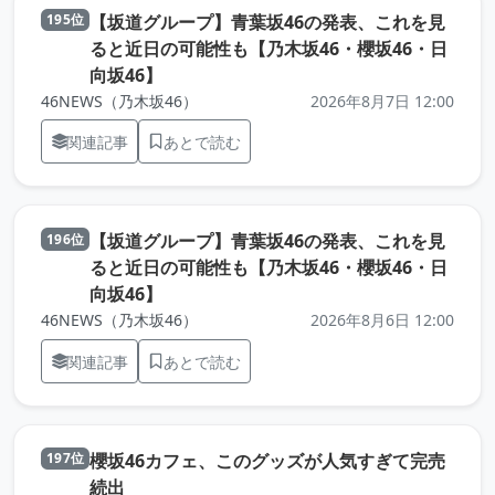
【坂道グループ】青葉坂46の発表、これを見
195位
ると近日の可能性も【乃木坂46・櫻坂46・日
（元記事を新しいタブで開きます）
向坂46】
46NEWS（乃木坂46）
2026年8月7日 12:00
関連記事
あとで読む
【坂道グループ】青葉坂46の発表、これを見
196位
ると近日の可能性も【乃木坂46・櫻坂46・日
（元記事を新しいタブで開きます）
向坂46】
46NEWS（乃木坂46）
2026年8月6日 12:00
関連記事
あとで読む
櫻坂46カフェ、このグッズが人気すぎて完売
197位
（元記事を新しいタブで開きます）
続出