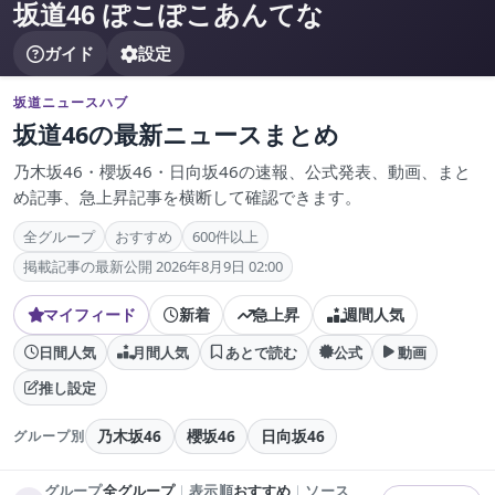
坂道46 ぽこぽこあんてな
ガイド
設定
坂道ニュースハブ
坂道46の最新ニュースまとめ
乃木坂46・櫻坂46・日向坂46の速報、公式発表、動画、まと
め記事、急上昇記事を横断して確認できます。
全グループ
おすすめ
600件以上
掲載記事の最新公開 2026年8月9日 02:00
マイフィード
新着
急上昇
週間人気
日間人気
月間人気
あとで読む
公式
動画
推し設定
乃木坂46
櫻坂46
日向坂46
グループ別
グループ
全グループ
｜
表示順
おすすめ
｜
ソース