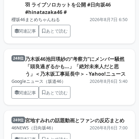
羽 ライブソロカットを公開 #日向坂46
（元記事を新しいタブで開きま
#hinatazaka46 #
櫻坂46まとめちゃんねる
2026年8月7日 6:50
関連記事
あとで読む
乃木坂46池田瑛紗の“考察力”にメンバー騒然
248位
「頭良過ぎるかも…」「絶対未来人だと思
（元
う」＜乃木坂工事延長中＞ - Yahoo!ニュース
Googleニュース（坂道46）
2026年8月6日 5:40
関連記事
あとで読む
（元記
宮地すみれの話題動画とファンの反応まとめ
249位
46NEWS（日向坂46）
2026年8月6日 7:00