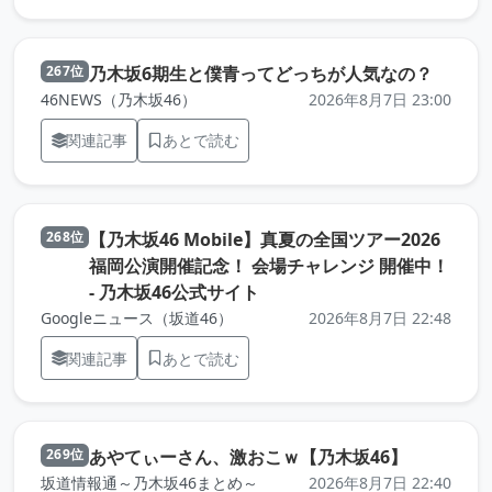
（元記
乃木坂6期生と僕青ってどっちが人気なの？
267位
46NEWS（乃木坂46）
2026年8月7日 23:00
関連記事
あとで読む
【乃木坂46 Mobile】真夏の全国ツアー2026
268位
福岡公演開催記念！ 会場チャレンジ 開催中！
（元記事を新しいタブで開き
- 乃木坂46公式サイト
Googleニュース（坂道46）
2026年8月7日 22:48
関連記事
あとで読む
（元記事
あやてぃーさん、激おこｗ【乃木坂46】
269位
坂道情報通～乃木坂46まとめ～
2026年8月7日 22:40