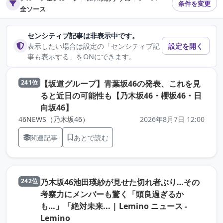
条件を変更
全ソース
センシティブ記事は非表示中です。
表示したい場合は設定の「センシティブ記
設定を開く
事も表示する」をONにできます。
【坂道グループ】青葉坂46の発表、これを見
241位
ると近日の可能性も【乃木坂46・櫻坂46・日
（元記事を新しいタブで開きます）
向坂46】
46NEWS（乃木坂46）
2026年8月7日 12:00
関連記事
あとで読む
乃木坂46池田瑛紗が見せた切れ者ぶり…その
242位
考察力にメンバーも驚く「頭良過ぎるか
も…」「絶対未来... | Lemino ニュース -
（元記事を新しいタブで開きます）
Lemino