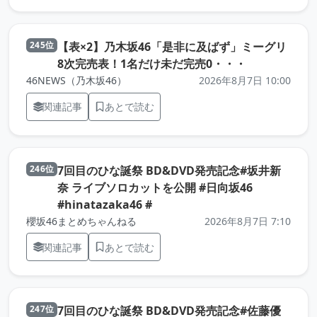
【表×2】乃木坂46「是非に及ばず」ミーグリ
245位
（元記事を新
8次完売表！1名だけ未だ完売0・・・
46NEWS（乃木坂46）
2026年8月7日 10:00
関連記事
あとで読む
7回目のひな誕祭 BD&DVD発売記念#坂井新
246位
奈 ライブソロカットを公開 #日向坂46
（元記事を新しいタブで開きま
#hinatazaka46 #
櫻坂46まとめちゃんねる
2026年8月7日 7:10
関連記事
あとで読む
7回目のひな誕祭 BD&DVD発売記念#佐藤優
247位