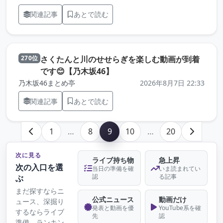
関連記事
あとで読む
さくたんと川のせせらぎを楽しむ動画が到着
270位
（元記事を新しいタブで開き
です😊【乃木坂46】
乃木坂46まとめ亭
2026年8月7日 22:33
関連記事
あとで読む
1
…
8
9
10
…
20
次に見る
ライブ持ち物
急上昇
次の入口を選
当日の準備を確
いま読まれてい
認
る記事
ぶ
まだ探すならニ
公式ニュース
動画だけ
ュース、深掘り
発表と動画を優
YouTube系を確
するならライブ
先
認
準備、ランキン