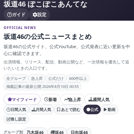
坂道46 ぽこぽこあんてな
ガイド
設定
OFFICIAL NEWS
坂道46の公式ニュースまとめ
坂道46の公式サイト、公式YouTube、公式発表に近い更新を中
心に確認できます。
出演情報、リリース、配信、動画公開など、一次情報を優先して追
いたいときの入口です。
全グループ
急上昇
公式だけ
600件以上
掲載記事の最新公開 2026年8月10日 00:55
マイフィード
新着
急上昇
週間人気
日間人気
月間人気
あとで読む
公式
動画
推し設定
乃木坂46
櫻坂46
日向坂46
グループ別