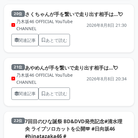
（元記
さくちゃんが手を繋いで走り出す相手は…💘
20位
乃木坂46 OFFICIAL YouTube
2026年8月8日 21:30
CHANNEL
関連記事
あとで読む
（元記事
あやめんが手を繋いで走り出す相手は…💘
21位
乃木坂46 OFFICIAL YouTube
2026年8月8日 20:34
CHANNEL
関連記事
あとで読む
7回目のひな誕祭 BD&DVD発売記念#清水理
22位
央 ライブソロカットを公開🫶 #日向坂46
（元記事を新しいタブで開きま
#hinatazaka46 #