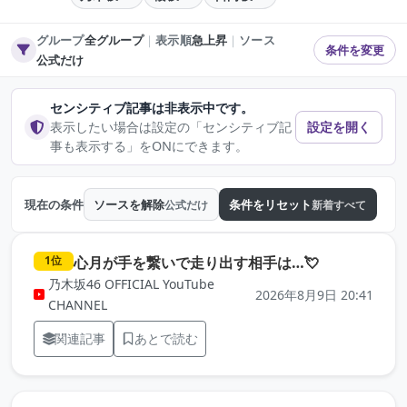
グループ
全グループ
｜
表示順
急上昇
｜
ソース
条件を変更
公式だけ
センシティブ記事は非表示中です。
表示したい場合は設定の「センシティブ記
設定を開く
事も表示する」をONにできます。
現在の条件
ソースを解除
条件をリセット
公式だけ
新着すべて
（元記事を新
心月が手を繋いで走り出す相手は…💘
1位
乃木坂46 OFFICIAL YouTube
2026年8月9日 20:41
CHANNEL
関連記事
あとで読む