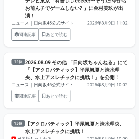
テレビ東京「有吉ぃぃeeeee!〜そうだ!今から
お前んチでゲームしない? 」に金村美玖が出
（元記事を新しいタブで開きます）
演！
ニュース | 日向坂46公式サイト
2026年8月9日 11:02
関連記事
あとで読む
2026.08.09 その他 「日向坂ちゃんねる」にて
14位
「【アクロバティック】平尾帆夏と清水理
（元記事
央、水上アスレチックに挑戦！」を公開！
ニュース | 日向坂46公式サイト
2026年8月9日 10:02
関連記事
あとで読む
【アクロバティック】平尾帆夏と清水理央、
15位
（元記事を新しいタブで
水上アスレチックに挑戦！
日向坂ちゃんねる
2026年8月9日 10:00