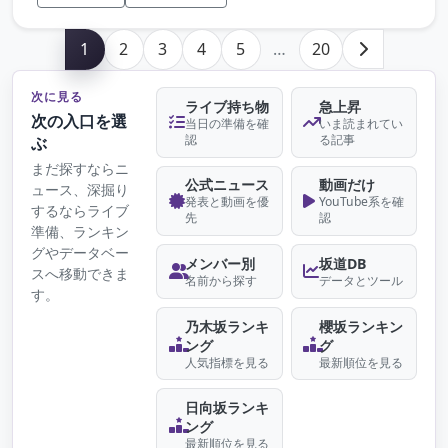
1
2
3
4
5
…
20
次に見る
ライブ持ち物
急上昇
次の入口を選
当日の準備を確
いま読まれてい
認
る記事
ぶ
まだ探すならニ
公式ニュース
動画だけ
ュース、深掘り
発表と動画を優
YouTube系を確
するならライブ
先
認
準備、ランキン
グやデータベー
メンバー別
坂道DB
スへ移動できま
名前から探す
データとツール
す。
乃木坂ランキ
櫻坂ランキン
ング
グ
人気指標を見る
最新順位を見る
日向坂ランキ
ング
最新順位を見る