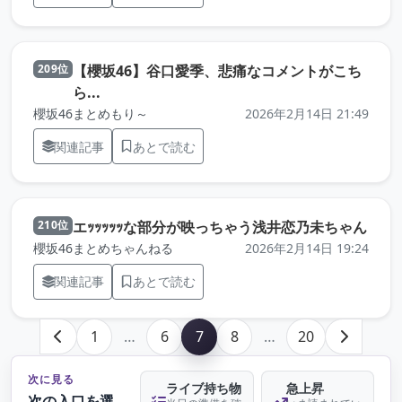
【櫻坂46】谷口愛季、悲痛なコメントがこち
209位
（元記事を新しいタブで開きます）
ら...
櫻坂46まとめもり～
2026年2月14日 21:49
関連記事
あとで読む
（元
エｯｯｯｯｯな部分が映っちゃう浅井恋乃未ちゃん
210位
櫻坂46まとめちゃんねる
2026年2月14日 19:24
関連記事
あとで読む
1
…
6
7
8
…
20
次に見る
ライブ持ち物
急上昇
次の入口を選