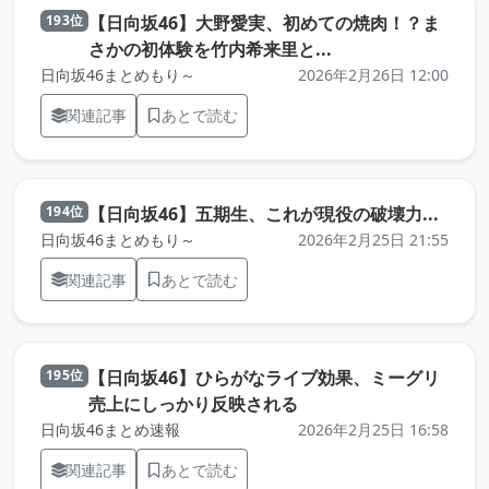
【日向坂46】大野愛実、初めての焼肉！？ま
193位
（元記事を新しいタ
さかの初体験を竹内希来里と...
日向坂46まとめもり～
2026年2月26日 12:00
関連記事
あとで読む
（元
【日向坂46】五期生、これが現役の破壊力...
194位
日向坂46まとめもり～
2026年2月25日 21:55
関連記事
あとで読む
【日向坂46】ひらがなライブ効果、ミーグリ
195位
（元記事を新しいタブで
売上にしっかり反映される
日向坂46まとめ速報
2026年2月25日 16:58
関連記事
あとで読む