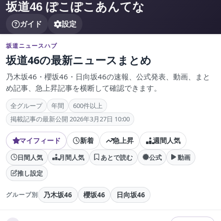
坂道46 ぽこぽこあんてな
ガイド
設定
坂道ニュースハブ
坂道46の最新ニュースまとめ
乃木坂46・櫻坂46・日向坂46の速報、公式発表、動画、まと
め記事、急上昇記事を横断して確認できます。
全グループ
年間
600件以上
掲載記事の最新公開 2026年3月27日 10:00
マイフィード
新着
急上昇
週間人気
日間人気
月間人気
あとで読む
公式
動画
推し設定
乃木坂46
櫻坂46
日向坂46
グループ別