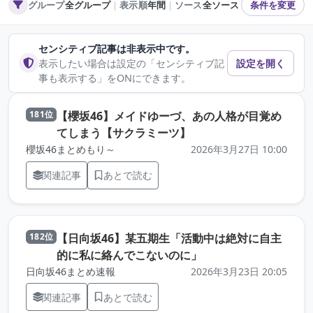
グループ
全グループ
｜
表示順
年間
｜
ソース
全ソース
条件を変更
センシティブ記事は非表示中です。
表示したい場合は設定の「センシティブ記
設定を開く
事も表示する」をONにできます。
【櫻坂46】メイドゆーづ、あの人格が目覚め
181位
（元記事を新しいタブで
てしまう【サクラミーツ】
櫻坂46まとめもり～
2026年3月27日 10:00
関連記事
あとで読む
【日向坂46】某五期生「活動中は絶対に自主
182位
（元記事を新しいタブ
的に私に絡んでこないのに」
日向坂46まとめ速報
2026年3月23日 20:05
関連記事
あとで読む