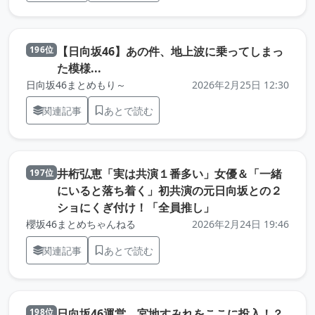
【日向坂46】あの件、地上波に乗ってしまっ
196位
（元記事を新しいタブで開きます）
た模様...
日向坂46まとめもり～
2026年2月25日 12:30
関連記事
あとで読む
井桁弘恵「実は共演１番多い」女優＆「一緒
197位
にいると落ち着く」初共演の元日向坂との２
（元記事を新しいタ
ショにくぎ付け！「全員推し」
櫻坂46まとめちゃんねる
2026年2月24日 19:46
関連記事
あとで読む
（元
日向坂46運営、宮地すみれをここに投入！？
198位