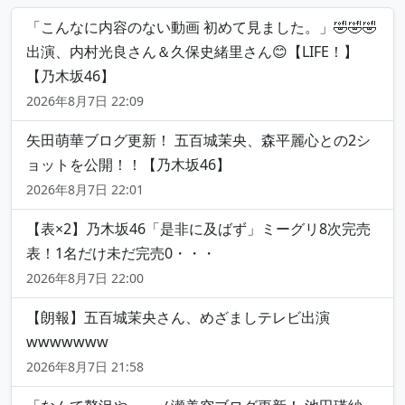
「こんなに内容のない動画 初めて見ました。」🤣🤣🤣
出演、内村光良さん＆久保史緒里さん😊【LIFE！】
【乃木坂46】
2026年8月7日 22:09
矢田萌華ブログ更新！ 五百城茉央、森平麗心との2シ
ョットを公開！！【乃木坂46】
2026年8月7日 22:01
【表×2】乃木坂46「是非に及ばず」ミーグリ8次完売
表！1名だけ未だ完売0・・・
2026年8月7日 22:00
【朗報】五百城茉央さん、めざましテレビ出演
wwwwwww
2026年8月7日 21:58