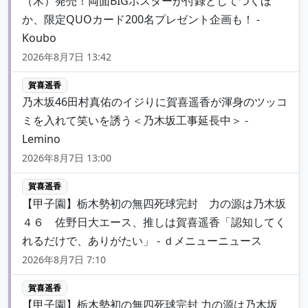
（木）発売！両面BIGポスターが付録としてつくほ
か、限定QUOカード200名プレゼント企画も！ -
Koubo
2026年8月7日 13:42
賀喜遥香
乃木坂46田村真佑のイジりに賀喜遥香が渾身のツッコ
ミを入れて笑いを誘う＜乃木坂工事延長中＞ -
Lemino
2026年8月7日 13:00
賀喜遥香
【甲子園】栃木勢初の無四死球完封 力の源は乃木坂
４６ 佐野日大エース、推しは賀喜遥香「認知してく
れるだけで、ありがたい」 - ｄメニューニュース
2026年8月7日 7:10
賀喜遥香
【甲子園】栃木勢初の無四死球完封 力の源は乃木坂