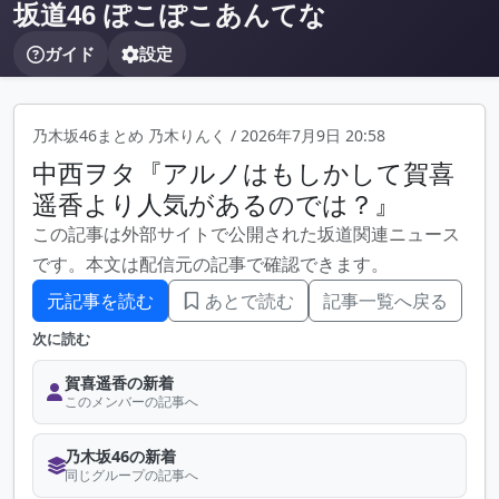
坂道46 ぽこぽこあんてな
ガイド
設定
乃木坂46まとめ 乃木りんく
/
2026年7月9日 20:58
中西ヲタ『アルノはもしかして賀喜
遥香より人気があるのでは？』
この記事は外部サイトで公開された坂道関連ニュース
です。本文は配信元の記事で確認できます。
元記事を読む
あとで読む
記事一覧へ戻る
次に読む
賀喜遥香の新着
このメンバーの記事へ
乃木坂46の新着
同じグループの記事へ