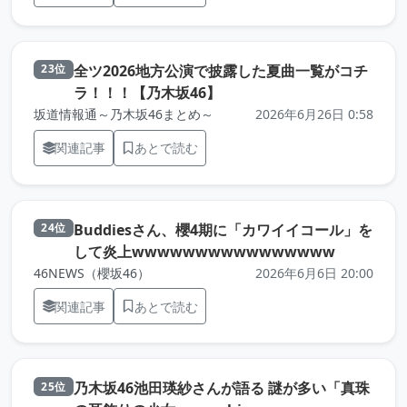
全ツ2026地方公演で披露した夏曲一覧がコチ
23位
（元記事を新しいタブで開
ラ！！！【乃木坂46】
坂道情報通～乃木坂46まとめ～
2026年6月26日 0:58
関連記事
あとで読む
Buddiesさん、櫻4期に「カワイイコール」を
24位
（元記事を
して炎上wwwwwwwwwwwwwwww
46NEWS（櫻坂46）
2026年6月6日 20:00
関連記事
あとで読む
乃木坂46池田瑛紗さんが語る 謎が多い「真珠
25位