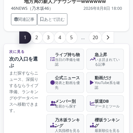
（元記事を
地方局の新人アナウンサーwwwwww
46NEWS（乃木坂46）
2026年8月8日 18:00
関連記事
あとで読む
1
2
3
4
5
…
20
次に見る
ライブ持ち物
急上昇
次の入口を選
当日の準備を確
いま読まれてい
認
る記事
ぶ
まだ探すならニ
公式ニュース
動画だけ
ュース、深掘り
発表と動画を優
YouTube系を確
するならライブ
先
認
準備、ランキン
グやデータベー
メンバー別
坂道DB
スへ移動できま
名前から探す
データとツール
す。
乃木坂ランキ
櫻坂ランキン
ング
グ
人気指標を見る
最新順位を見る