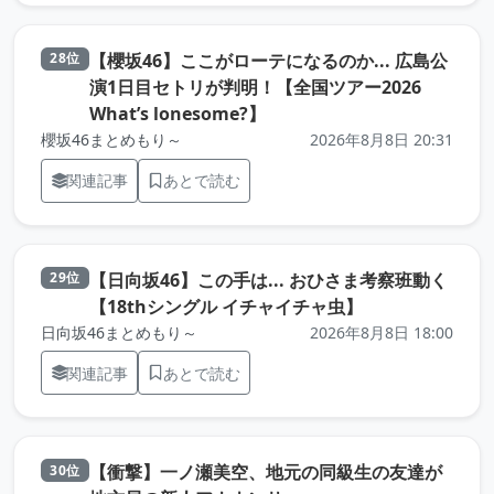
【櫻坂46】ここがローテになるのか... 広島公
28位
演1日目セトリが判明！【全国ツアー2026
（元記事を新しいタブで開き
What’s lonesome?】
櫻坂46まとめもり～
2026年8月8日 20:31
関連記事
あとで読む
【日向坂46】この手は... おひさま考察班動く
29位
（元記事を新し
【18thシングル イチャイチャ虫】
日向坂46まとめもり～
2026年8月8日 18:00
関連記事
あとで読む
【衝撃】一ノ瀬美空、地元の同級生の友達が
30位