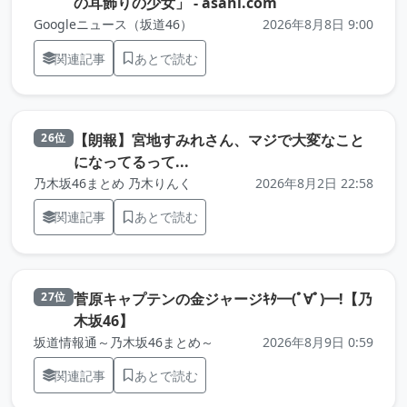
（元記事を新しいタ
の耳飾りの少女」 - asahi.com
Googleニュース（坂道46）
2026年8月8日 9:00
関連記事
あとで読む
【朗報】宮地すみれさん、マジで大変なこと
26位
（元記事を新しいタブで開きます
になってるって...
乃木坂46まとめ 乃木りんく
2026年8月2日 22:58
関連記事
あとで読む
菅原キャプテンの金ジャージｷﾀ━(ﾟ∀ﾟ)━!【乃
27位
（元記事を新しいタブで開きます）
木坂46】
坂道情報通～乃木坂46まとめ～
2026年8月9日 0:59
関連記事
あとで読む