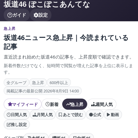
坂道46 ぽこぽこあんてな
ガイド
設定
急上昇
坂道46ニュース急上昇｜今読まれている
記事
直近読まれ始めた坂道46の記事を、上昇度順で確認できます。
新着件数だけでなく、短時間で閲覧が増えた記事を上位に表示しま
す。
全グループ
急上昇
600件以上
掲載記事の最新公開 2026年8月9日 14:00
マイフィード
新着
急上昇
週間人気
日間人気
月間人気
あとで読む
公式
動画
推し設定
グループ別