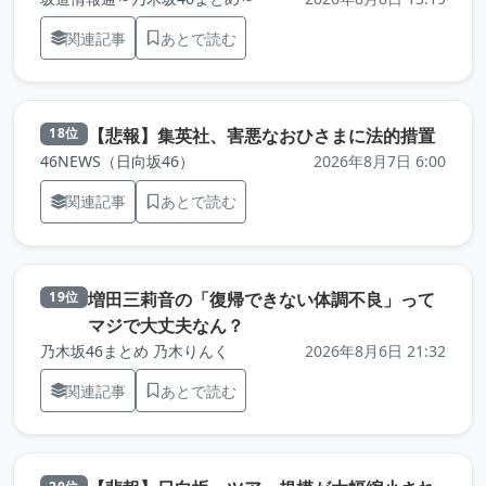
関連記事
あとで読む
（元記
【悲報】集英社、害悪なおひさまに法的措置
18位
46NEWS（日向坂46）
2026年8月7日 6:00
関連記事
あとで読む
増田三莉音の「復帰できない体調不良」って
19位
（元記事を新しいタブで開きま
マジで大丈夫なん？
乃木坂46まとめ 乃木りんく
2026年8月6日 21:32
関連記事
あとで読む