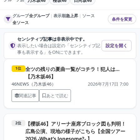
乃木坂46
櫻坂46
日向坂46
グループ
全グループ
｜
表示順
急上昇
｜
ソース
条件を変更
全ソース
センシティブ記事は非表示中です。
表示したい場合は設定の「センシティブ記
設定を開く
事も表示する」をONにできます。
全ツの残りの夏曲一覧がコチラ！犯人は…
1位
（元記事を新しいタブで開きます）
【乃木坂46】
46NEWS（乃木坂46）
2026年7月17日 7:00
関連記事
あとで読む
【櫻坂46】アリーナ座席ブロック図も判明！
2位
広島公演、現地の様子がこちら【全国ツアー
（元記事を新しいタ
2026 -What’s lonesome?- 】