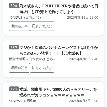
乃木坂さん、FRUIT ZIPPERや櫻坂に続いて日
10位
（元記事を新しい
向坂にもCD売上で負けてしまう
46NEWS（日向坂46）
2026年8月8日 23:00
関連記事
あとで読む
マジか！次週のバナナムーンゲストは5期生か
11位
（元記事を新
らこの3人が登場！！！【乃木坂46】
坂道情報通～乃木坂46まとめ～
2026年8月8日 7:40
関連記事
あとで読む
櫻坂、関東圏キャパ8000人のららアリーナを
12位
（元記事を新
埋めれずガラコンｗｗｗｗｗｗｗｗｗ
46NEWS（櫻坂46）
2026年6月3日 0:00