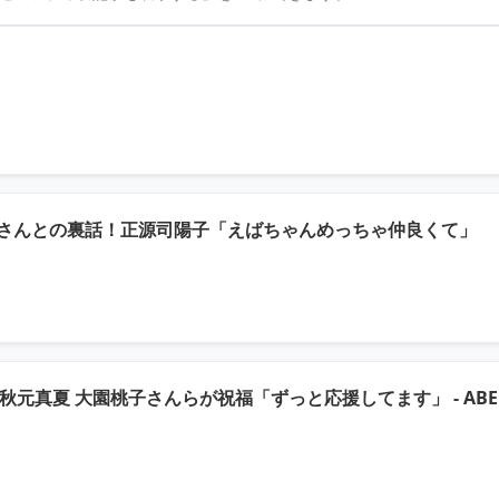
（元記事を新しいタブで開きます）
（
江端妃咲さんとの裏話！正源司陽子「えばちゃんめっちゃ仲良くて」
秋元真夏 大園桃子さんらが祝福「ずっと応援してます」 - ABE