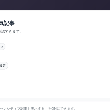
気記事
確認できます。
35
設定
センシティブ記事も表示する」をONにできます。