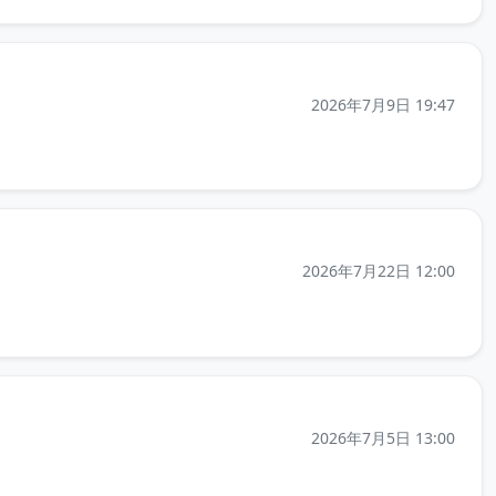
ブで開きます）
2026年7月9日 19:47
事を新しいタブで開きます）
2026年7月22日 12:00
2026年7月5日 13:00