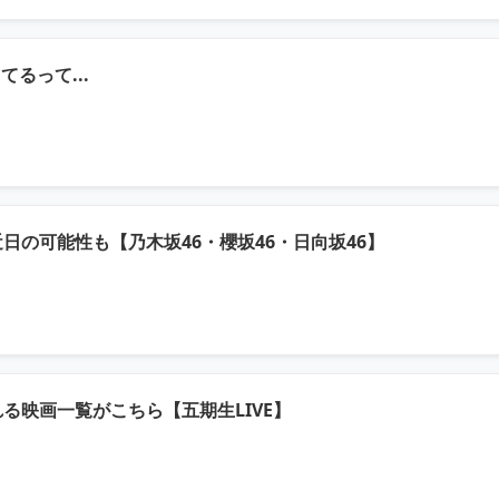
（元記事を新しいタブで開きます）
るって...
（元記事を新
日の可能性も【乃木坂46・櫻坂46・日向坂46】
（元記事を新しいタブで
る映画一覧がこちら【五期生LIVE】