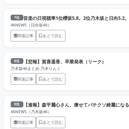
音楽の日視聴率1位櫻坂5.8。2位乃木坂と日向5.
7位
46NEWS（日向坂46）
関連記事
あとで読む
（元記事を
【悲報】賀喜遥香、卒業発表（リーク）
8位
乃木坂46まとめ 乃木りんく
関連記事
あとで読む
【速報】森平麗心さん、痩せてバチクソ綺麗になる
9位
46NEWS（乃木坂46）
関連記事
あとで読む