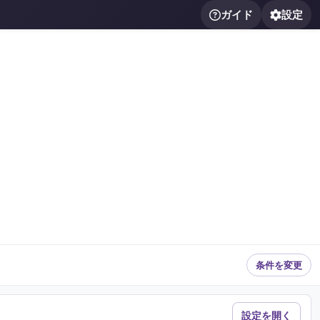
ガイド
設定
条件を変更
設定を開く