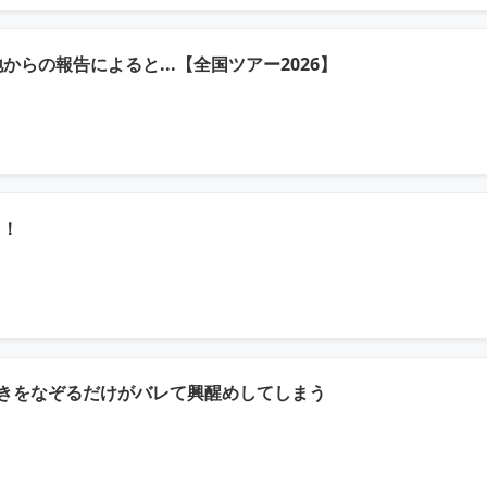
（元記事を新しい
らの報告によると...【全国ツアー2026】
（元記事を新しいタブで開きます）
！！
（元記事を新しいタ
書きをなぞるだけがバレて興醒めしてしまう