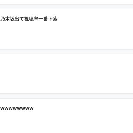
（元記事を新しいタブで開きます）
2。乃木坂出て視聴率一番下落
新しいタブで開きます）
（元記事を新しいタブで開きます）
wwwwwwww