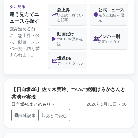
次に見る
急上昇
公式ニュース
違う見方でニ
いま読まれてい
発表と動画を優
る記事
先
ュースを探す
読み進める前
動画だけ
に、急上昇・公
メンバー別
YouTube系を確
式・動画・メン
名前から探す
認
バー別へ切り替
えられます。
坂道DB
データとツール
【日向坂46】佐々木美玲、ついに綾瀬はるかさんと
（元記事を新しいタブで開きます）
共演が実現
日向坂46まとめもり～
2026年5月13日 7:00
関連記事
あとで読む