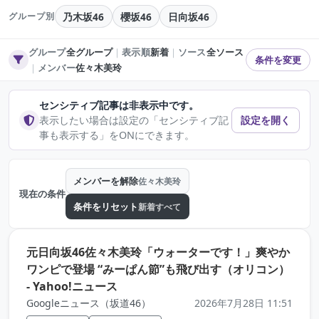
乃木坂46
櫻坂46
日向坂46
グループ別
グループ
全グループ
｜
表示順
新着
｜
ソース
全ソース
条件を変更
｜
メンバー
佐々木美玲
センシティブ記事は非表示中です。
表示したい場合は設定の「センシティブ記
設定を開く
事も表示する」をONにできます。
メンバーを解除
佐々木美玲
現在の条件
条件をリセット
新着すべて
元日向坂46佐々木美玲「ウォーターです！」爽やか
ワンピで登場 “みーぱん節”も飛び出す（オリコン）
（元記事を新しいタブで開きます）
- Yahoo!ニュース
Googleニュース（坂道46）
2026年7月28日 11:51