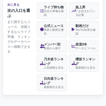
次に見る
ライブ持ち物
急上昇
次の入口を選
当日の準備を確
いま読まれてい
認
る記事
ぶ
まだ探すならニ
公式ニュース
動画だけ
ュース、深掘り
発表と動画を優
YouTube系を確
するならライブ
先
認
準備、ランキン
グやデータベー
メンバー別
坂道DB
スへ移動できま
名前から探す
データとツール
す。
乃木坂ランキ
櫻坂ランキン
ング
グ
人気指標を見る
最新順位を見る
日向坂ランキ
ング
最新順位を見る