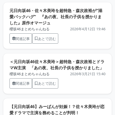
元日向坂46・佐々木美玲を超特急・森次政裕が“溺
愛バックハグ” 『あの夜、社長の子供を授かりま
（元記事を新しいタブで開きます
した』原作オマージュ
櫻坂46まとめちゃんねる
2026年4月12日 19:46
関連記事
あとで読む
＜元日向坂46佐々木美玲＞超特急・森次政裕とドラ
（元
マW主演 「あの夜、社長の子供を授かりました」
櫻坂46まとめちゃんねる
2026年3月21日 15:40
関連記事
あとで読む
【元日向坂46】みーぱんが妊娠！？佐々木美玲が恋
（元記事を新しい
愛ドラマで主演を務めることが判明！