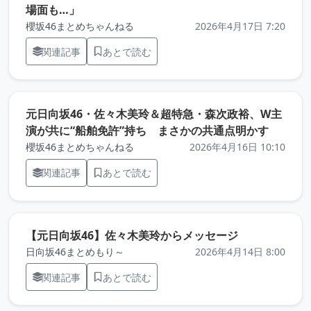
（元記事を新しいタブで開きます）
場面も…」
櫻坂46まとめちゃんねる
2026年4月17日 7:20
関連記事
あとで読む
元日向坂46・佐々木美玲＆超特急・森次政裕、W主
（元記
演が共に“船舶免許”持ち まさかの共通点明かす
櫻坂46まとめちゃんねる
2026年4月16日 10:10
関連記事
あとで読む
（元記事を新
【元日向坂46】佐々木美玲からメッセージ
日向坂46まとめもり～
2026年4月14日 8:00
関連記事
あとで読む