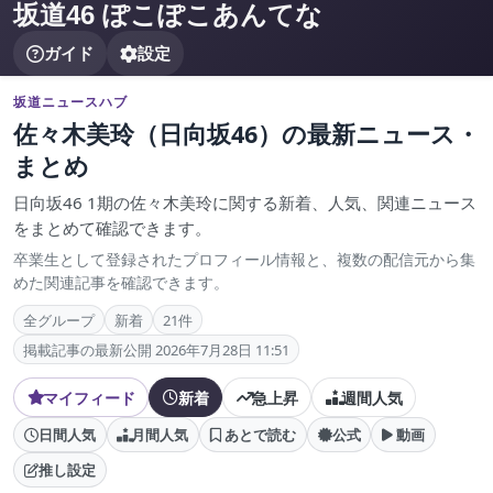
坂道46 ぽこぽこあんてな
ガイド
設定
坂道ニュースハブ
佐々木美玲（日向坂46）の最新ニュース・
まとめ
日向坂46 1期の佐々木美玲に関する新着、人気、関連ニュース
をまとめて確認できます。
卒業生として登録されたプロフィール情報と、複数の配信元から集
めた関連記事を確認できます。
全グループ
新着
21件
掲載記事の最新公開 2026年7月28日 11:51
マイフィード
新着
急上昇
週間人気
日間人気
月間人気
あとで読む
公式
動画
推し設定