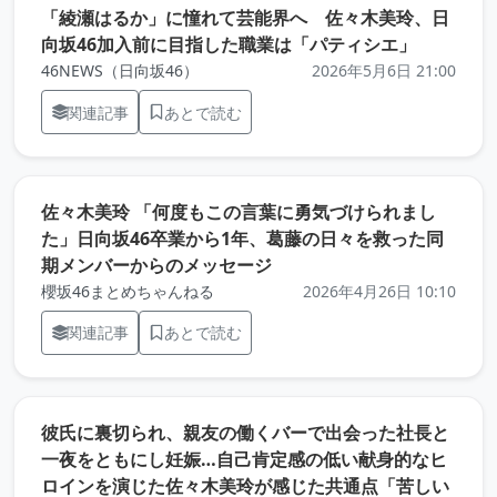
「綾瀬はるか」に憧れて芸能界へ 佐々木美玲、日
（元記事
向坂46加入前に目指した職業は「パティシエ」
46NEWS（日向坂46）
2026年5月6日 21:00
関連記事
あとで読む
佐々木美玲 「何度もこの言葉に勇気づけられまし
た」日向坂46卒業から1年、葛藤の日々を救った同
（元記事を新しいタブで開
期メンバーからのメッセージ
櫻坂46まとめちゃんねる
2026年4月26日 10:10
関連記事
あとで読む
彼氏に裏切られ、親友の働くバーで出会った社長と
一夜をともにし妊娠…自己肯定感の低い献身的なヒ
ロインを演じた佐々木美玲が感じた共通点「苦しい