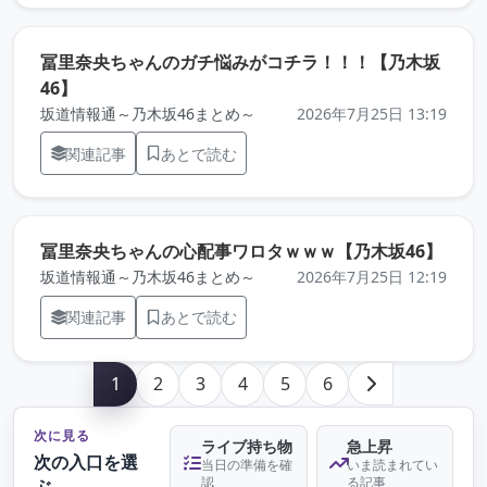
冨里奈央ちゃんのガチ悩みがコチラ！！！【乃木坂
（元記事を新しいタブで開きます）
46】
坂道情報通～乃木坂46まとめ～
2026年7月25日 13:19
関連記事
あとで読む
（元
冨里奈央ちゃんの心配事ワロタｗｗｗ【乃木坂46】
坂道情報通～乃木坂46まとめ～
2026年7月25日 12:19
関連記事
あとで読む
1
2
3
4
5
6
次に見る
ライブ持ち物
急上昇
次の入口を選
当日の準備を確
いま読まれてい
認
る記事
ぶ