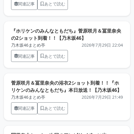
関連記事
あとで読む
『ホリケンのみんなともだち』菅原咲月＆冨里奈央
（元記事を新しいタブ
の2ショット到着！！【乃木坂46】
乃木坂46まとめ亭
2026年7月29日 22:04
関連記事
あとで読む
菅原咲月＆冨里奈央の浴衣2ショット到着！！『ホ
（元
リケンのみんなともだち』本日放送！【乃木坂46】
乃木坂46まとめ亭
2026年7月29日 21:49
関連記事
あとで読む