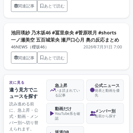
関連記事
あとで読む
池田瑛紗 乃木坂46 #冨里奈央 #菅原咲月 #shorts
（元記
一ノ瀬美空 五百城茉央 瀬戸口心月 奥の反応まとめ
46NEWS（櫻坂46）
2026年7月31日 7:00
関連記事
あとで読む
次に見る
急上昇
公式ニュース
違う見方でニ
いま読まれてい
発表と動画を優
る記事
先
ュースを探す
読み進める前
動画だけ
に、急上昇・公
メンバー別
YouTube系を確
式・動画・メン
名前から探す
認
バー別へ切り替
えられます。
坂道DB