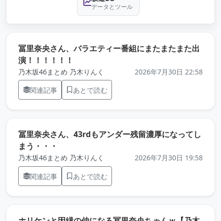
データとツール
冨里奈央さん、バラエティー番組にまたまたまた出
（元記事を新しいタブで開きます）
演！！！！！！
乃木坂46まとめ 乃木りんく
2026年7月30日 22:58
関連記事
あとで読む
冨里奈央さん、43rdもアンダー残留濃厚になってし
（元記事を新しいタブで開きます）
まう・・・
乃木坂46まとめ 乃木りんく
2026年7月30日 19:58
関連記事
あとで読む
ホリケンと因縁の仲になる冨里奈央ちゃんｗ【乃木