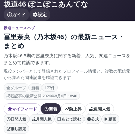
坂道46 ぽこぽこあんてな
ガイド
設定
坂道ニュースハブ
冨里奈央（乃木坂46）の最新ニュース・
まとめ
乃木坂46 5期の冨里奈央に関する新着、人気、関連ニュースを
まとめて確認できます。
現役メンバーとして登録されたプロフィール情報と、複数の配信元
から集めた関連記事を確認できます。
全グループ
新着
177件
掲載記事の最新公開 2026年8月6日 18:40
マイフィード
新着
急上昇
週間人気
日間人気
月間人気
あとで読む
公式
動画
推し設定