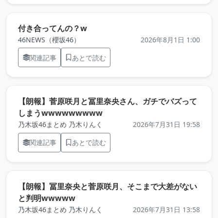
（元記事を新しいタブで開きます）
付き合ってんの？w
46NEWS（櫻坂46）
2026年8月1日 1:00
関連記事
あとで読む
【朗報】菅原咲月と冨里奈央さん、ガチでバズって
（元記事を新しいタブで開きま
しまうwwwwwwwww
乃木坂46まとめ 乃木りんく
2026年7月31日 19:58
関連記事
あとで読む
【朗報】冨里奈央と菅原咲月、そこまで大差がない
（元記事を新しいタブで開きます）
と判明wwwww
乃木坂46まとめ 乃木りんく
2026年7月31日 13:58