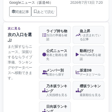
Googleニュース（坂道46）
2026年7月13日 7:20
関連記事
あとで読む
次に見る
ライブ持ち物
急上昇
次の入口を選
当日の準備を確
いま読まれてい
認
る記事
ぶ
まだ探すならニ
公式ニュース
動画だけ
ュース、深掘り
発表と動画を優
YouTube系を確
するならライブ
先
認
準備、ランキン
グやデータベー
メンバー別
坂道DB
スへ移動できま
名前から探す
データとツール
す。
乃木坂ランキ
櫻坂ランキン
ング
グ
人気指標を見る
最新順位を見る
日向坂ランキ
ング