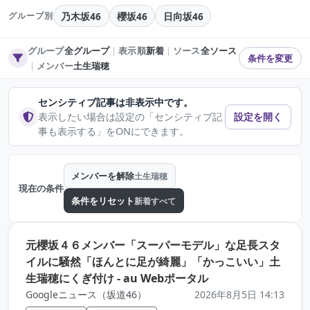
乃木坂46
櫻坂46
日向坂46
グループ別
グループ
全グループ
｜
表示順
新着
｜
ソース
全ソース
条件を変更
｜
メンバー
土生瑞穂
センシティブ記事は非表示中です。
表示したい場合は設定の「センシティブ記
設定を開く
事も表示する」をONにできます。
メンバーを解除
土生瑞穂
現在の条件
条件をリセット
新着すべて
元櫻坂４６メンバー「スーパーモデル」な足長スタ
イルに騒然「ほんとに足が綺麗」「かっこいい」土
（元記事を新しいタ
生瑞穂にくぎ付け - au Webポータル
Googleニュース（坂道46）
2026年8月5日 14:13