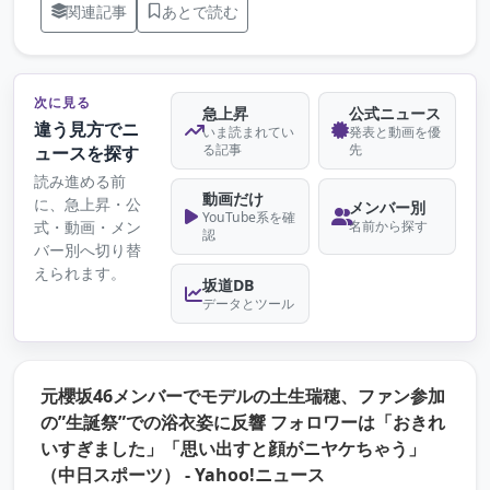
関連記事
あとで読む
次に見る
急上昇
公式ニュース
違う見方でニ
いま読まれてい
発表と動画を優
る記事
先
ュースを探す
読み進める前
動画だけ
に、急上昇・公
メンバー別
YouTube系を確
式・動画・メン
名前から探す
認
バー別へ切り替
えられます。
坂道DB
データとツール
元櫻坂46メンバーでモデルの土生瑞穂、ファン参加
の”生誕祭”での浴衣姿に反響 フォロワーは「おきれ
いすぎました」「思い出すと顔がニヤケちゃう」
（元記事を新しいタ
（中日スポーツ） - Yahoo!ニュース