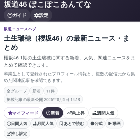
坂道46 ぽこぽこあんてな
ガイド
設定
坂道ニュースハブ
土生瑞穂（櫻坂46）の最新ニュース・ま
とめ
櫻坂46 1期の土生瑞穂に関する新着、人気、関連ニュースをま
とめて確認できます。
卒業生として登録されたプロフィール情報と、複数の配信元から集
めた関連記事を確認できます。
全グループ
新着
11件
掲載記事の最新公開 2026年8月5日 14:13
マイフィード
新着
急上昇
週間人気
日間人気
月間人気
あとで読む
公式
動画
推し設定