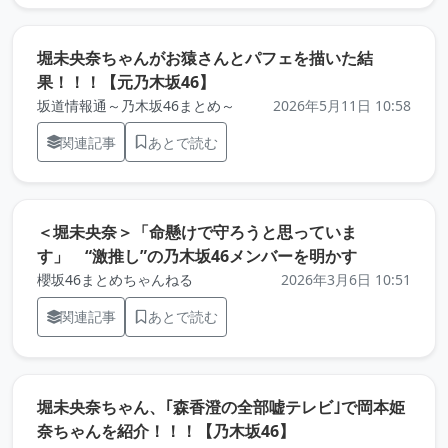
堀未央奈ちゃんがお猿さんとパフェを描いた結
（元記事を新しいタブで開きま
果！！！【元乃木坂46】
坂道情報通～乃木坂46まとめ～
2026年5月11日 10:58
関連記事
あとで読む
＜堀未央奈＞「命懸けで守ろうと思っていま
（元記事を
す」 “激推し”の乃木坂46メンバーを明かす
櫻坂46まとめちゃんねる
2026年3月6日 10:51
関連記事
あとで読む
堀未央奈ちゃん、｢森香澄の全部嘘テレビ｣で岡本姫
（元記事を新しいタ
奈ちゃんを紹介！！！【乃木坂46】