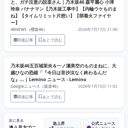
と、ガチ注意の設楽さん｜乃木坂46 森平麗心 小津
玲奈 バナナマン【乃木坂工事中】【内輪ウケものま
ね】【タイムリミット片想い】【萌着火ファイヤ
（元記事を新しいタブで開きます）
ー】
46NEWS（櫻坂46）
2026年7月17日 21:00
関連記事
あとで読む
乃木坂46五百城茉央＆一ノ瀬美空のものまねに、大
越ひなの恐縮「『今日は音沙汰なく終わるんだ
（元記事を新しいタ
な』... | Lemino ニュース - Lemino
Googleニュース（坂道46）
2026年7月15日 11:02
関連記事
あとで読む
次に見る
急上昇
公式ニュース
違う見方でニ