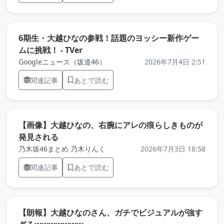
6期生・大越ひなの参戦！話題のヨッシー新作ゲー
（元記事を新しいタブで開きます）
ムに挑戦！ - TVer
Googleニュース（坂道46）
2026年7月4日 2:51
関連記事
あとで読む
【画像】大越ひなの、右腕にアレの痕らしきものが
（元記事を新しいタブで開きます）
発見される
乃木坂46まとめ 乃木りんく
2026年7月3日 18:58
関連記事
あとで読む
【朗報】大越ひなのさん、ガチでビジュアルが強す
（元記事を新しいタブで開きます）