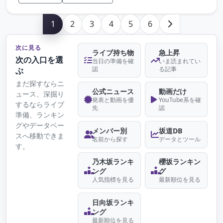
1
2
3
4
5
6
次に見る
ライブ持ち物
急上昇
次の入口を選
当日の準備を確
いま読まれてい
認
る記事
ぶ
まだ探すならニ
公式ニュース
動画だけ
ュース、深掘り
発表と動画を優
YouTube系を確
するならライブ
先
認
準備、ランキン
グやデータベー
メンバー別
坂道DB
スへ移動できま
名前から探す
データとツール
す。
乃木坂ランキ
櫻坂ランキン
ング
グ
人気指標を見る
最新順位を見る
日向坂ランキ
ング
最新順位を見る