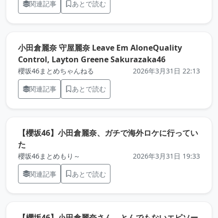
関連記事
あとで読む
小田倉麗奈 守屋麗奈 Leave Em AloneQuality
（元記事を新
Control, Layton Greene Sakurazaka46
櫻坂46まとめちゃんねる
2026年3月31日 22:13
関連記事
あとで読む
【櫻坂46】小田倉麗奈、ガチで海外ロケに行ってい
（元記事を新しいタブで開きます）
た
櫻坂46まとめもり～
2026年3月31日 19:33
関連記事
あとで読む
【櫻坂46】小田倉麗奈さん、とんでもないエピソー