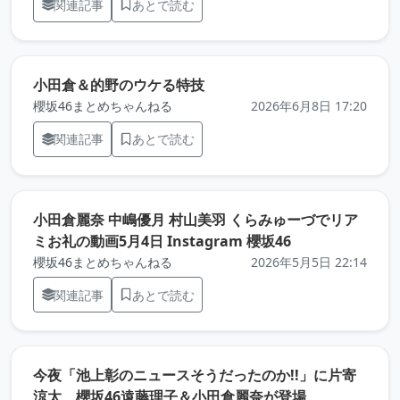
関連記事
あとで読む
（元記事を新しいタブで開き
小田倉＆的野のウケる特技
櫻坂46まとめちゃんねる
2026年6月8日 17:20
関連記事
あとで読む
小田倉麗奈 中嶋優月 村山美羽 くらみゅーづでリア
（元記事を新し
ミお礼の動画5月4日 Instagram 櫻坂46
櫻坂46まとめちゃんねる
2026年5月5日 22:14
関連記事
あとで読む
今夜「池上彰のニュースそうだったのか!!」に片寄
（元記事を新
涼太、櫻坂46遠藤理子＆小田倉麗奈が登場