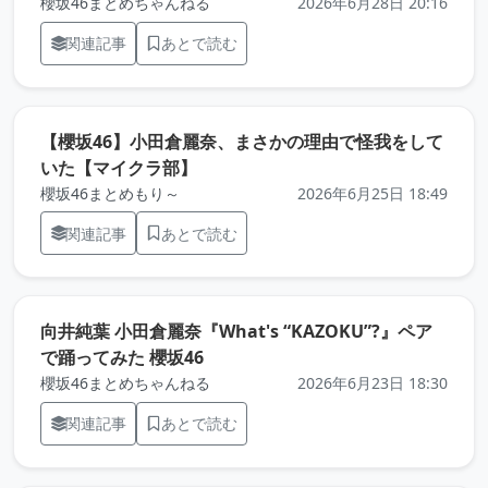
櫻坂46まとめちゃんねる
2026年6月28日 20:16
関連記事
あとで読む
【櫻坂46】小田倉麗奈、まさかの理由で怪我をして
（元記事を新しいタブで開きます）
いた【マイクラ部】
櫻坂46まとめもり～
2026年6月25日 18:49
関連記事
あとで読む
向井純葉 小田倉麗奈『What's “KAZOKU”?』ペア
（元記事を新しいタブで開きます）
で踊ってみた 櫻坂46
櫻坂46まとめちゃんねる
2026年6月23日 18:30
関連記事
あとで読む