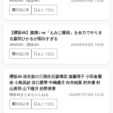
46NEWS（櫻坂46）
2026年8月9日 13:00
関連記事
あとで読む
【櫻坂46】腹痛いw「もみじ饅頭」を全力でやりき
（元記事を新しいタブで開き
る森田ひかるが面白すぎる
46NEWS（櫻坂46）
2026年8月8日 19:00
関連記事
あとで読む
櫻坂46 浴衣姿の三期生石森璃花 遠藤理子 小田倉麗
奈 小島凪紗 谷口愛季 中嶋優月 向井純葉 村井優 村
（元記事を新しいタブで開きま
山美羽 山下瞳月 的野美青
櫻坂46まとめちゃんねる
2026年7月18日 12:20
関連記事
あとで読む