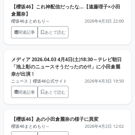
【櫻坂46】これ神配信だったな...【遠藤理子×小田
（元記事を新しいタブで開きます）
倉麗奈】
櫻坂46まとめもり～
2026年4月3日 22:00
関連記事
あとで読む
メディア 2026.04.03 4月4日(土)18:30～テレビ朝日
「池上彰のニュースそうだったのか!!」に小田倉麗
（元記事を新しいタブで開きます）
奈が出演！
ニュース | 櫻坂46公式サイト
2026年4月3日 19:50
関連記事
あとで読む
（元記事を新し
【櫻坂46】あの小田倉麗奈の様子に異変
櫻坂46まとめもり～
2026年4月2日 12:02