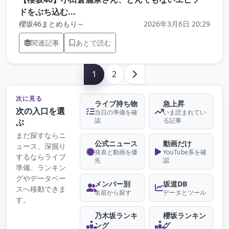
（元記事を新しいタブで開きます）
ドをぶち込む...
櫻坂46まとめもり～
2026年3月6日 20:29
関連記事
あとで読む
1
2
次に見る
ライブ持ち物
急上昇
次の入口を選
当日の準備を確
いま読まれてい
認
る記事
ぶ
まだ探すならニ
公式ニュース
動画だけ
ュース、深掘り
発表と動画を優
YouTube系を確
するならライブ
先
認
準備、ランキン
グやデータベー
メンバー別
坂道DB
スへ移動できま
名前から探す
データとツール
す。
乃木坂ランキ
櫻坂ランキン
ング
グ