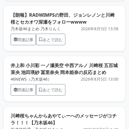
【朗報】RADWIMPSの野田、ジョンレノンと川﨑
（元記事を新しいタ
桜とセカオワ深瀬をフォローwwww
乃木坂46まとめ 乃木りんく
2026年8月5日 13:58
関連記事
あとで読む
井上和 小川彩 一ノ瀬美空 中西アルノ 川﨑桜 五百城
（元記事を
茉央 池田瑛紗 冨里奈央 岡本姫奈の反応まとめ
46NEWS（乃木坂46）
2026年8月5日 13:00
関連記事
あとで読む
川﨑桜ちゃんからあやてぃーへのメッセージがコチ
（元記事を新しいタブで開きます
ラ！！！【乃木坂46】