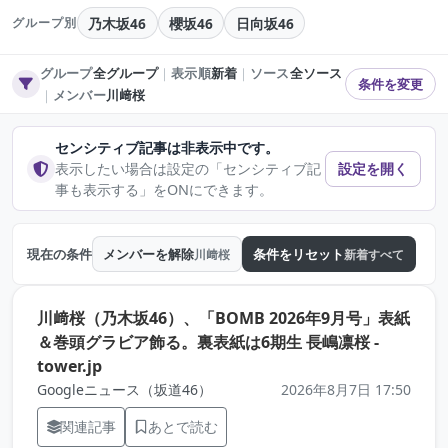
乃木坂46
櫻坂46
日向坂46
グループ別
グループ
全グループ
｜
表示順
新着
｜
ソース
全ソース
条件を変更
｜
メンバー
川﨑桜
センシティブ記事は非表示中です。
表示したい場合は設定の「センシティブ記
設定を開く
事も表示する」をONにできます。
現在の条件
メンバーを解除
条件をリセット
川﨑桜
新着すべて
川﨑桜（乃木坂46）、「BOMB 2026年9月号」表紙
＆巻頭グラビア飾る。裏表紙は6期生 長嶋凛桜 -
（元記事を新しいタブで開きます）
tower.jp
Googleニュース（坂道46）
2026年8月7日 17:50
関連記事
あとで読む