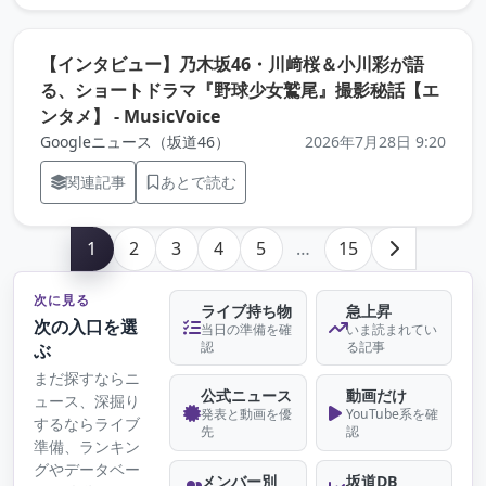
【インタビュー】乃木坂46・川﨑桜＆小川彩が語
る、ショートドラマ『野球少女鷲尾』撮影秘話【エ
（元記事を新しいタブで開きます
ンタメ】 - MusicVoice
Googleニュース（坂道46）
2026年7月28日 9:20
関連記事
あとで読む
1
2
3
4
5
…
15
次に見る
ライブ持ち物
急上昇
次の入口を選
当日の準備を確
いま読まれてい
認
る記事
ぶ
まだ探すならニ
公式ニュース
動画だけ
ュース、深掘り
発表と動画を優
YouTube系を確
するならライブ
先
認
準備、ランキン
グやデータベー
メンバー別
坂道DB