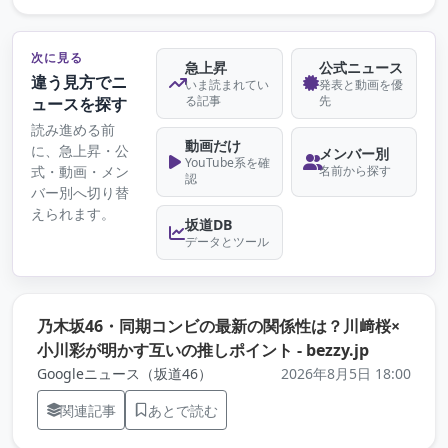
次に見る
急上昇
公式ニュース
違う見方でニ
いま読まれてい
発表と動画を優
る記事
先
ュースを探す
読み進める前
動画だけ
に、急上昇・公
メンバー別
YouTube系を確
式・動画・メン
名前から探す
認
バー別へ切り替
えられます。
坂道DB
データとツール
乃木坂46・同期コンビの最新の関係性は？川﨑桜×
（元記事を
小川彩が明かす互いの推しポイント - bezzy.jp
Googleニュース（坂道46）
2026年8月5日 18:00
関連記事
あとで読む