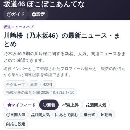
坂道46 ぽこぽこあんてな
ガイド
設定
坂道ニュースハブ
川﨑桜（乃木坂46）の最新ニュース・ま
とめ
乃木坂46 5期の川﨑桜に関する新着、人気、関連ニュースをま
とめて確認できます。
現役メンバーとして登録されたプロフィール情報と、複数の配信元
から集めた関連記事を確認できます。
全グループ
新着
422件
掲載記事の最新公開 2026年8月7日 17:50
マイフィード
新着
急上昇
週間人気
日間人気
月間人気
あとで読む
公式
動画
推し設定