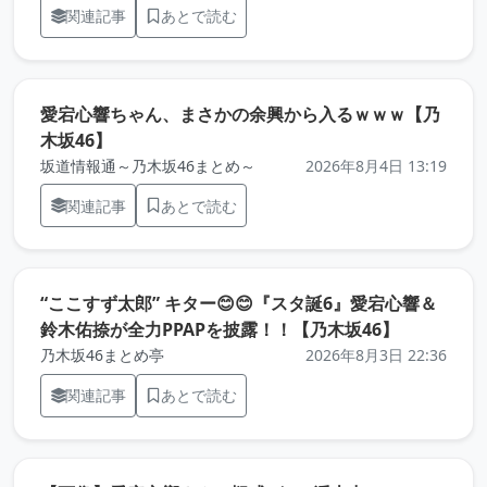
関連記事
あとで読む
愛宕心響ちゃん、まさかの余興から入るｗｗｗ【乃
（元記事を新しいタブで開きます）
木坂46】
坂道情報通～乃木坂46まとめ～
2026年8月4日 13:19
関連記事
あとで読む
“ここすず太郎” キター😊😊『スタ誕6』愛宕心響＆
（元記事を
鈴木佑捺が全力PPAPを披露！！【乃木坂46】
乃木坂46まとめ亭
2026年8月3日 22:36
関連記事
あとで読む