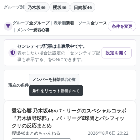
乃木坂46
櫻坂46
日向坂46
グループ別
グループ
全グループ
｜
表示順
新着
｜
ソース
全ソース
条件を変更
｜
メンバー
愛宕心響
センシティブ記事は非表示中です。
表示したい場合は設定の「センシティブ記
設定を開く
事も表示する」をONにできます。
メンバーを解除
愛宕心響
現在の条件
条件をリセット
新着すべて
愛宕心響 乃木坂46×パ・リーグのスペシャルコラボ
『乃木坂野球部』。パ・リーグ6球団とパシフィッ
（元記事を新しいタブで開きます）
クリの反応まとめ
櫻坂46まとめちゃんねる
2026年8月6日 20:22