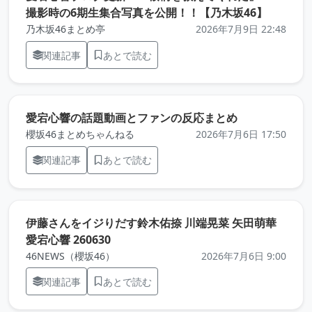
（元記事
撮影時の6期生集合写真を公開！！【乃木坂46】
乃木坂46まとめ亭
2026年7月9日 22:48
関連記事
あとで読む
（元記事を新
愛宕心響の話題動画とファンの反応まとめ
櫻坂46まとめちゃんねる
2026年7月6日 17:50
関連記事
あとで読む
伊藤さんをイジりだす鈴木佑捺 川端晃菜 矢田萌華
（元記事を新しいタブで開きます）
愛宕心響 260630
46NEWS（櫻坂46）
2026年7月6日 9:00
関連記事
あとで読む