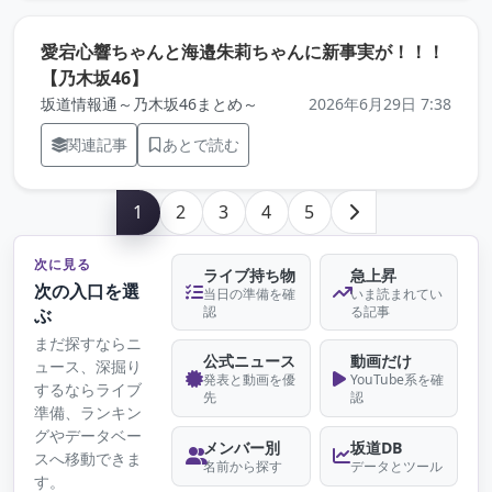
愛宕心響ちゃんと海邉朱莉ちゃんに新事実が！！！
（元記事を新しいタブで開きます）
【乃木坂46】
坂道情報通～乃木坂46まとめ～
2026年6月29日 7:38
関連記事
あとで読む
1
2
3
4
5
次に見る
ライブ持ち物
急上昇
次の入口を選
当日の準備を確
いま読まれてい
認
る記事
ぶ
まだ探すならニ
公式ニュース
動画だけ
ュース、深掘り
発表と動画を優
YouTube系を確
するならライブ
先
認
準備、ランキン
グやデータベー
メンバー別
坂道DB
スへ移動できま
名前から探す
データとツール
す。