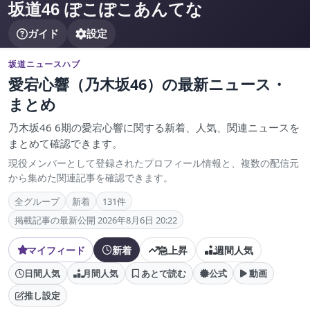
坂道46 ぽこぽこあんてな
ガイド
設定
坂道ニュースハブ
愛宕心響（乃木坂46）の最新ニュース・
まとめ
乃木坂46 6期の愛宕心響に関する新着、人気、関連ニュースを
まとめて確認できます。
現役メンバーとして登録されたプロフィール情報と、複数の配信元
から集めた関連記事を確認できます。
全グループ
新着
131件
掲載記事の最新公開 2026年8月6日 20:22
マイフィード
新着
急上昇
週間人気
日間人気
月間人気
あとで読む
公式
動画
推し設定