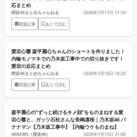
（元記事を新しいタブで開きます）
応まとめ
櫻坂46まとめちゃんねる
2026年7月17日 11:10
関連記事
あとで読む
愛宕心響 森平麗心ちゃんのショートを作りました！
内輪モノマネでの乃木坂工事中での切り抜きです！
（元記事を新しいタブで開きます）
愛宕の反応まとめ
櫻坂46まとめちゃんねる
2026年7月16日 16:20
関連記事
あとで読む
森平麗心の“ずっと続けるキメ顔”をものまねする愛
宕心響と、ガッツ石松さんな長嶋凛桜｜乃木坂46 バ
（元記
ナナマン【乃木坂工事中】【内輪ウケものまね】
46NEWS（櫻坂46）
2026年7月15日 21:00