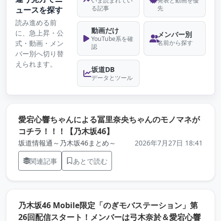
いま読まれてい
発表と動画を優
る記事
先
ュースを探す
読み進める前
動画だけ
に、急上昇・公
メンバー別
YouTube系を確
式・動画・メン
名前から探す
認
バー別へ切り替
えられます。
坂道DB
データとツール
愛宕心響ちゃんによる冨里奈央ちゃんのモノマネが
（元記事を新しいタブで開き
コチラ！！！【乃木坂46】
坂道情報通～乃木坂46まとめ～
2026年7月27日 18:41
関連記事
あとで読む
乃木坂46 Mobile限定「のぎモバステーション」第
26回配信スタート！メンバーは弓木奈於＆愛宕心響