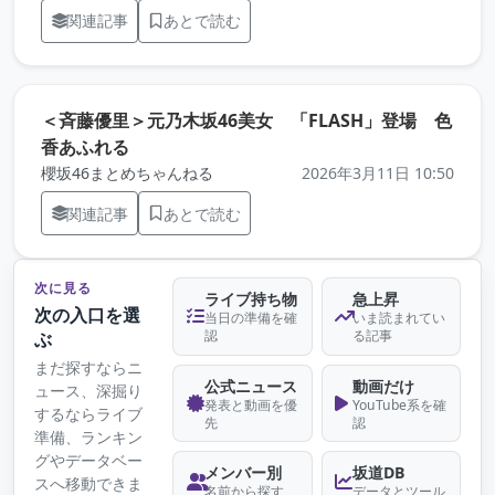
関連記事
あとで読む
＜斉藤優里＞元乃木坂46美女 「FLASH」登場 色
（元記事を新しいタブで開きます）
香あふれる
櫻坂46まとめちゃんねる
2026年3月11日 10:50
関連記事
あとで読む
次に見る
ライブ持ち物
急上昇
次の入口を選
当日の準備を確
いま読まれてい
認
る記事
ぶ
まだ探すならニ
公式ニュース
動画だけ
ュース、深掘り
発表と動画を優
YouTube系を確
するならライブ
先
認
準備、ランキン
グやデータベー
メンバー別
坂道DB
スへ移動できま
名前から探す
データとツール