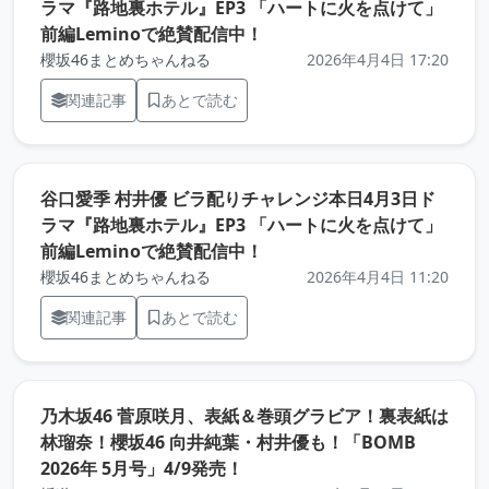
ラマ『路地裏ホテル』EP3 「ハートに火を点けて」
（元記事を新しいタブで開き
前編Leminoで絶賛配信中！
櫻坂46まとめちゃんねる
2026年4月4日 17:20
関連記事
あとで読む
谷口愛季 村井優 ビラ配りチャレンジ本日4月3日ド
ラマ『路地裏ホテル』EP3 「ハートに火を点けて」
（元記事を新しいタブで開き
前編Leminoで絶賛配信中！
櫻坂46まとめちゃんねる
2026年4月4日 11:20
関連記事
あとで読む
乃木坂46 菅原咲月、表紙＆巻頭グラビア！裏表紙は
林瑠奈！櫻坂46 向井純葉・村井優も！「BOMB
（元記事を新しいタブで開きま
2026年 5月号」4/9発売！