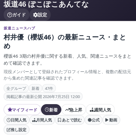
坂道46 ぽこぽこあんてな
ガイド
設定
坂道ニュースハブ
村井優（櫻坂46）の最新ニュース・まと
め
櫻坂46 3期の村井優に関する新着、人気、関連ニュースをまと
めて確認できます。
現役メンバーとして登録されたプロフィール情報と、複数の配信元
から集めた関連記事を確認できます。
全グループ
新着
47件
掲載記事の最新公開 2026年7月25日 12:00
マイフィード
新着
急上昇
週間人気
日間人気
月間人気
あとで読む
公式
動画
推し設定