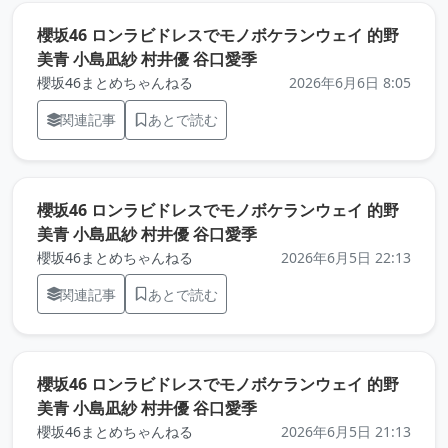
櫻坂46 ロンラビドレスでモノボケランウェイ 的野
（元記事を新しいタブで開
美青 小島凪紗 村井優 谷口愛季
櫻坂46まとめちゃんねる
2026年6月6日 8:05
関連記事
あとで読む
櫻坂46 ロンラビドレスでモノボケランウェイ 的野
（元記事を新しいタブで開
美青 小島凪紗 村井優 谷口愛季
櫻坂46まとめちゃんねる
2026年6月5日 22:13
関連記事
あとで読む
櫻坂46 ロンラビドレスでモノボケランウェイ 的野
（元記事を新しいタブで開
美青 小島凪紗 村井優 谷口愛季
櫻坂46まとめちゃんねる
2026年6月5日 21:13