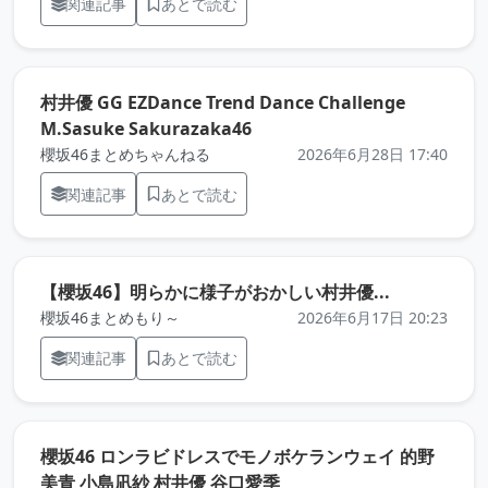
関連記事
あとで読む
村井優 GG EZDance Trend Dance Challenge
（元記事を新しいタブで開き
M.Sasuke Sakurazaka46
櫻坂46まとめちゃんねる
2026年6月28日 17:40
関連記事
あとで読む
（元記事を
【櫻坂46】明らかに様子がおかしい村井優...
櫻坂46まとめもり～
2026年6月17日 20:23
関連記事
あとで読む
櫻坂46 ロンラビドレスでモノボケランウェイ 的野
（元記事を新しいタブで開
美青 小島凪紗 村井優 谷口愛季