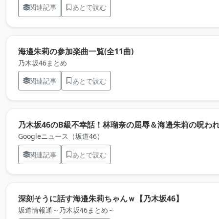
関連記事
あとで読む
（元記事を新しいタブで
海邉朱莉の参加楽曲一覧(全11曲)
乃木坂46まとめ
関連記事
あとで読む
乃木坂46のB級不幸話！林瑠奈の屈辱＆海邉朱莉の呪われた家
Googleニュース（坂道46）
関連記事
あとで読む
（元記事
深刻そうに話す海邉朱莉ちゃんｗ【乃木坂46】
坂道情報通～乃木坂46まとめ～