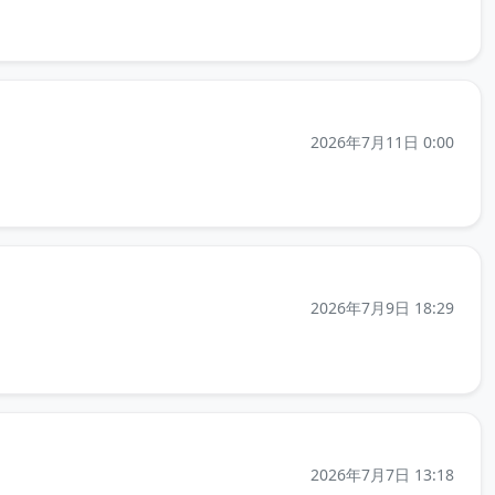
2026年7月11日 0:00
を新しいタブで開きます）
2026年7月9日 18:29
2026年7月7日 13:18