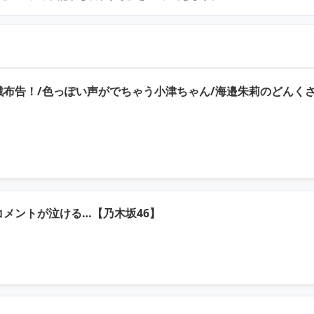
布告！/色っぽい声がでちゃう小津ちゃん/海邉朱莉のどんくさ
（元記事を新しいタブで開き
メントが泣ける…【乃木坂46】