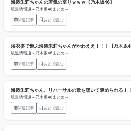
（元記
海邉朱莉ちゃんの若気の至りｗｗｗ【乃木坂46】
坂道情報通～乃木坂46まとめ～
関連記事
あとで読む
浴衣姿で遊ぶ海邉朱莉ちゃんがかわええ！！！【乃木坂4
坂道情報通～乃木坂46まとめ～
関連記事
あとで読む
海邉朱莉ちゃん、リハーサルの歌を聴いて褒められる！！
坂道情報通～乃木坂46まとめ～
関連記事
あとで読む