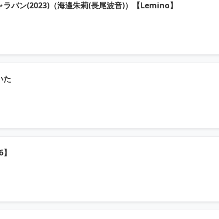
（元記事を
ン(2023)（海邉朱莉(長尾波音)）【Lemino】
（元記事を新しいタブで開きます）
いた
（元記事を新しいタブで開きます）
6】