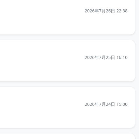
新しいタブで開きます）
2026年7月26日 22:38
2026年7月25日 16:10
2026年7月24日 15:00