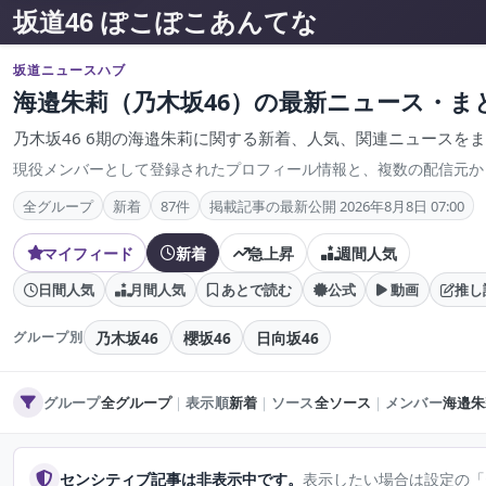
坂道46 ぽこぽこあんてな
坂道ニュースハブ
海邉朱莉（乃木坂46）の最新ニュース・ま
乃木坂46 6期の海邉朱莉に関する新着、人気、関連ニュースを
現役メンバーとして登録されたプロフィール情報と、複数の配信元か
全グループ
新着
87件
掲載記事の最新公開 2026年8月8日 07:00
マイフィード
新着
急上昇
週間人気
日間人気
月間人気
あとで読む
公式
動画
推し
乃木坂46
櫻坂46
日向坂46
グループ別
グループ
全グループ
｜
表示順
新着
｜
ソース
全ソース
｜
メンバー
海邉朱
センシティブ記事は非表示中です。
表示したい場合は設定の「