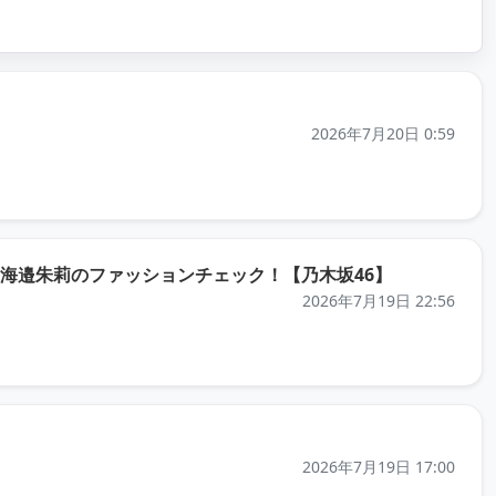
2026年7月20日 0:59
（元記事を
』海邉朱莉のファッションチェック！【乃木坂46】
2026年7月19日 22:56
事を新しいタブで開きます）
2026年7月19日 17:00