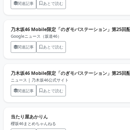
関連記事
あとで読む
乃木坂46 Mobile限定「のぎモバステーション」第25
Googleニュース（坂道46）
関連記事
あとで読む
乃木坂46 Mobile限定「のぎモバステーション」第2
ニュース | 乃木坂46公式サイト
関連記事
あとで読む
（元記事を新しいタブで開きます）
当たり屋あかりん
櫻坂46まとめちゃんねる