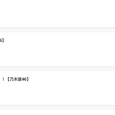
事を新しいタブで開きます）
（元記事を新しいタブで開きます）
6】
（元記事を新しいタブで開きます）
！【乃木坂46】