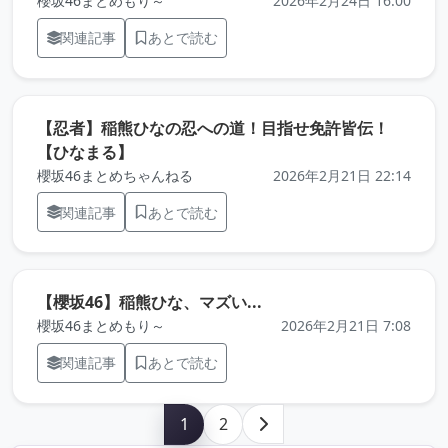
櫻坂46まとめもり～
2026年2月24日 16:00
関連記事
あとで読む
【忍者】稲熊ひなの忍への道！目指せ免許皆伝！
（元記事を新しいタブで開きます）
【ひなまる】
櫻坂46まとめちゃんねる
2026年2月21日 22:14
関連記事
あとで読む
（元記事を新しいタブで
【櫻坂46】稲熊ひな、マズい...
櫻坂46まとめもり～
2026年2月21日 7:08
関連記事
あとで読む
1
2