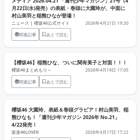
メディア 2026.04.21 「週刊少年マガジン」21号（4
月22日(水)発売）の表紙・巻頭に大園玲が、中面に
（元記事を新しいタブで開
村山美羽と稲熊ひなが登場！
ニュース | 櫻坂46公式サイト
2026年4月21日 19:20
関連記事
あとで読む
（元
【櫻坂46】稲熊ひな、ついに関有美子と対面！！！
櫻坂46まとめもり～
2026年4月19日 17:05
関連記事
あとで読む
櫻坂46 大園玲、表紙＆巻頭グラビア！村山美羽、稲
熊ひなも！「週刊少年マガジン 2026年 No.21」
（元記事を新しいタブで開きます）
4/22発売！
坂道46LOVER
2026年4月17日 17:22