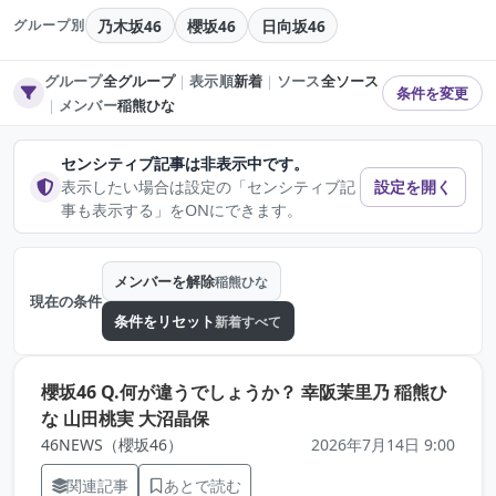
乃木坂46
櫻坂46
日向坂46
グループ別
グループ
全グループ
｜
表示順
新着
｜
ソース
全ソース
条件を変更
｜
メンバー
稲熊ひな
センシティブ記事は非表示中です。
表示したい場合は設定の「センシティブ記
設定を開く
事も表示する」をONにできます。
メンバーを解除
稲熊ひな
現在の条件
条件をリセット
新着すべて
櫻坂46 Q.何が違うでしょうか？ 幸阪茉里乃 稲熊ひ
（元記事を新しいタブで開きます）
な 山田桃実 大沼晶保
46NEWS（櫻坂46）
2026年7月14日 9:00
関連記事
あとで読む