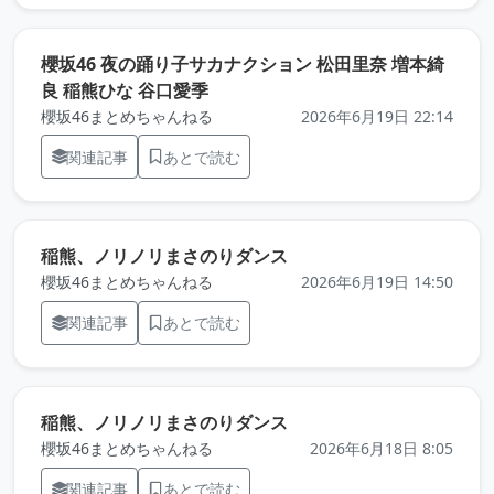
櫻坂46 夜の踊り子サカナクション 松田里奈 増本綺
（元記事を新しいタブで開きます）
良 稲熊ひな 谷口愛季
櫻坂46まとめちゃんねる
2026年6月19日 22:14
関連記事
あとで読む
（元記事を新しいタブで
稲熊、ノリノリまさのりダンス
櫻坂46まとめちゃんねる
2026年6月19日 14:50
関連記事
あとで読む
（元記事を新しいタブで
稲熊、ノリノリまさのりダンス
櫻坂46まとめちゃんねる
2026年6月18日 8:05
関連記事
あとで読む