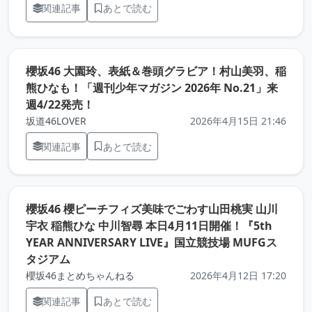
関連記事
あとで読む
櫻坂46 大園玲、表紙＆巻頭グラビア！村山美羽、稲
熊ひなも！「週刊少年マガジン 2026年 No.21」来
（元記事を新しいタブで開きます）
週4/22発売！
坂道46LOVER
2026年4月15日 21:46
関連記事
あとで読む
櫻坂46 櫻ピーチフィズ美味でごわす山田桃実 山川
宇衣 稲熊ひな 中川智尋 本日4月11日開催！『5th
YEAR ANNIVERSARY LIVE』国立競技場 MUFGス
（元記事を新しいタブで開きます）
タジアム
櫻坂46まとめちゃんねる
2026年4月12日 17:20
関連記事
あとで読む