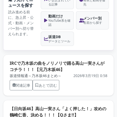
いま読まれてい
発表と動画を優
る記事
先
ュースを探す
読み進める前
動画だけ
に、急上昇・公
メンバー別
YouTube系を確
式・動画・メン
名前から探す
認
バー別へ切り替
えられます。
坂道DB
データとツール
IRCで乃木坂の曲をノリノリで踊る高山一実さんが
（元記事を新しいタブで開
コチラ！！！【元乃木坂46】
坂道情報通～乃木坂46まとめ～
2026年3月19日 0:58
関連記事
あとで読む
【日向坂46】高山一実さん「よく押した！」攻めの
（元記事を新しいタ
鶴崎仁香、決める！！！【Qさま!!】