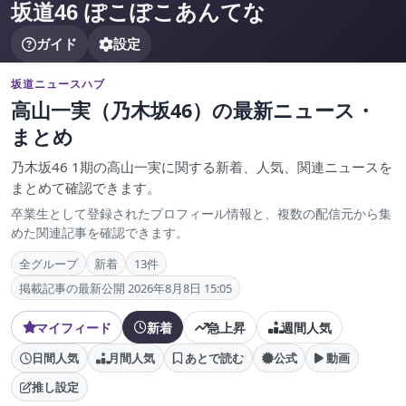
坂道46 ぽこぽこあんてな
ガイド
設定
坂道ニュースハブ
高山一実（乃木坂46）の最新ニュース・
まとめ
乃木坂46 1期の高山一実に関する新着、人気、関連ニュースを
まとめて確認できます。
卒業生として登録されたプロフィール情報と、複数の配信元から集
めた関連記事を確認できます。
全グループ
新着
13件
掲載記事の最新公開 2026年8月8日 15:05
マイフィード
新着
急上昇
週間人気
日間人気
月間人気
あとで読む
公式
動画
推し設定