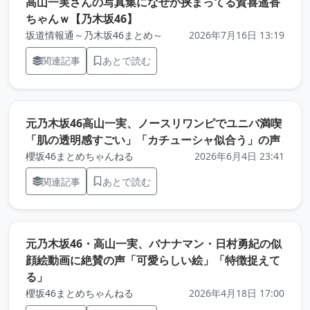
高山一実さんの写真集になぜか挟まってる賀喜遥香
（元記事を新しいタブで開きます
ちゃんｗ【乃木坂46】
坂道情報通～乃木坂46まとめ～
2026年7月16日 13:19
関連記事
あとで読む
元乃木坂46高山一実、ノースリワンピでユニバ満喫
（元
「肌の透明感すごい」「カチューシャ似合う」の声
櫻坂46まとめちゃんねる
2026年6月4日 23:41
関連記事
あとで読む
元乃木坂46・高山一実、バナナマン・日村勇紀の似
顔絵動画に絶賛の声「可愛らしい絵」「特徴捉えて
（元記事を新しいタブで開きます）
る」
櫻坂46まとめちゃんねる
2026年4月18日 17:00