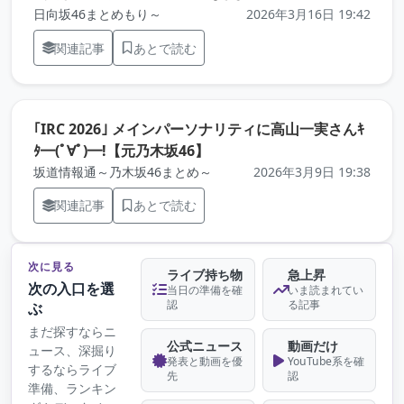
日向坂46まとめもり～
2026年3月16日 19:42
関連記事
あとで読む
｢IRC 2026｣ メインパーソナリティに高山一実さんｷ
（元記事を新しいタブで開き
ﾀ━(ﾟ∀ﾟ)━!【元乃木坂46】
坂道情報通～乃木坂46まとめ～
2026年3月9日 19:38
関連記事
あとで読む
次に見る
ライブ持ち物
急上昇
次の入口を選
当日の準備を確
いま読まれてい
認
る記事
ぶ
まだ探すならニ
公式ニュース
動画だけ
ュース、深掘り
発表と動画を優
YouTube系を確
するならライブ
先
認
準備、ランキン