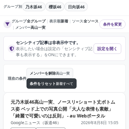
乃木坂46
櫻坂46
日向坂46
グループ別
グループ
全グループ
｜
表示順
新着
｜
ソース
全ソース
条件を変更
｜
メンバー
高山一実
センシティブ記事は非表示中です。
表示したい場合は設定の「センシティブ記
設定を開く
事も表示する」をONにできます。
メンバーを解除
高山一実
現在の条件
条件をリセット
新着すべて
元乃木坂46高山一実、ノースリ×ショート丈ボトム
ス姿 ベッド上での写真公開「大人な表情も素敵」
（元記事を
「綺麗で可愛いのは反則」 - au Webポータル
Googleニュース（坂道46）
2026年8月8日 15:05