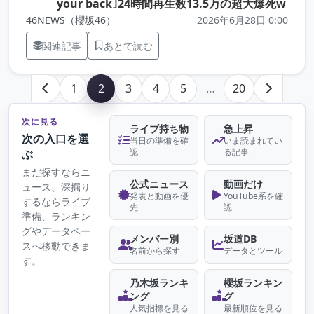
（元
your back｣24時間再生数13.5万の超大爆死w
46NEWS（櫻坂46）
2026年6月28日 0:00
関連記事
あとで読む
1
2
3
4
5
…
20
次に見る
ライブ持ち物
急上昇
次の入口を選
当日の準備を確
いま読まれてい
認
る記事
ぶ
まだ探すならニ
公式ニュース
動画だけ
ュース、深掘り
発表と動画を優
YouTube系を確
するならライブ
先
認
準備、ランキン
グやデータベー
メンバー別
坂道DB
スへ移動できま
名前から探す
データとツール
す。
乃木坂ランキ
櫻坂ランキン
ング
グ
人気指標を見る
最新順位を見る