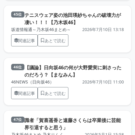
テニスウェア姿の池田瑛紗ちゃんの破壊力が
45位
（元記事を新しいタブで
凄い！！！【乃木坂46】
坂道情報通～乃木坂46まとめ～
2026年7月10日 13:18
関連記事
あとで読む
【議論】日向坂46の何が大野愛実に刺さった
46位
（元記事を新しいタブで開
のだろう？【まなみん】
46NEWS（日向坂46）
2026年7月10日 11:00
関連記事
あとで読む
識者「賀喜遥香と遠藤さくらは卒業後に芸能
47位
（元記事を新しいタブで開きま
界引退すると思う」
乃木坂46まとめ 乃木りんく
2026年5月1日 15:58