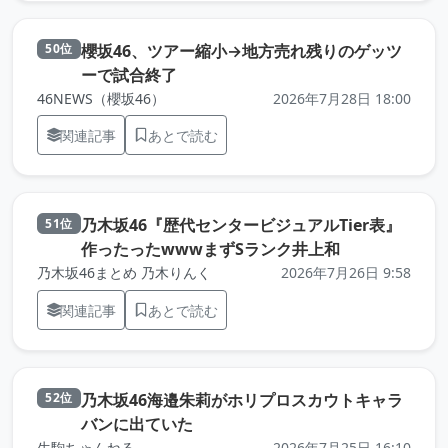
櫻坂46、ツアー縮小→地方売れ残りのゲッツ
50位
（元記事を新しいタブで開きます）
ーで試合終了
46NEWS（櫻坂46）
2026年7月28日 18:00
関連記事
あとで読む
乃木坂46『歴代センタービジュアルTier表』
51位
（元記事を新
作ったったwwwまずSランク井上和
乃木坂46まとめ 乃木りんく
2026年7月26日 9:58
関連記事
あとで読む
乃木坂46海邉朱莉がホリプロスカウトキャラ
52位
（元記事を新しいタブで開きます）
バンに出ていた
生駒ちゃんねる
2026年7月25日 16:10