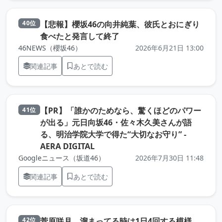
【悲報】櫻坂46の向井純葉、彼氏とおにぎり
40位
（元記事を新しいタブで開き
食べたと発言して終了
46NEWS（櫻坂46）
2026年6月21日 13:00
関連記事
あとで読む
【PR】「誰かのためなら、驚くほどのパワー
41位
が出る」元日向坂46・佐々木久美さんが語
る、明治学院大学で得た“大切なお守り” -
（元記事を新しいタブで開きます）
AERA DIGITAL
Googleニュース（坂道46）
2026年7月30日 11:48
関連記事
あとで読む
（元記
菅原咲月、溜まってる時は1日4回する模様
42位