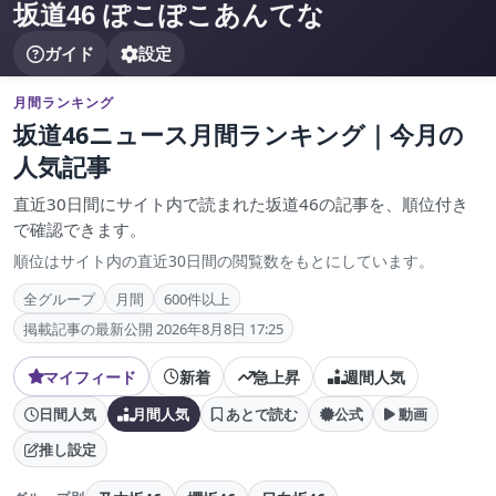
坂道46 ぽこぽこあんてな
ガイド
設定
月間ランキング
坂道46ニュース月間ランキング｜今月の
人気記事
直近30日間にサイト内で読まれた坂道46の記事を、順位付き
で確認できます。
順位はサイト内の直近30日間の閲覧数をもとにしています。
全グループ
月間
600件以上
掲載記事の最新公開 2026年8月8日 17:25
マイフィード
新着
急上昇
週間人気
日間人気
月間人気
あとで読む
公式
動画
推し設定