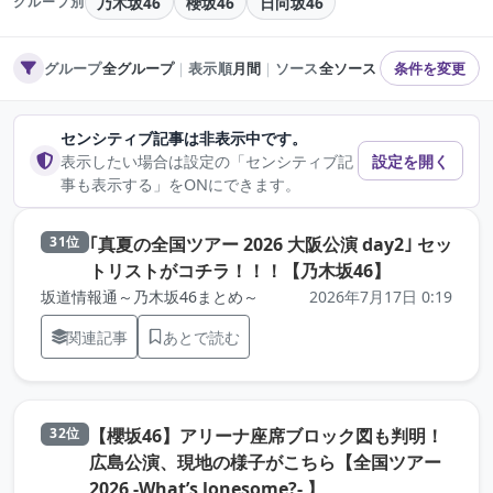
乃木坂46
櫻坂46
日向坂46
グループ別
グループ
全グループ
｜
表示順
月間
｜
ソース
全ソース
条件を変更
センシティブ記事は非表示中です。
表示したい場合は設定の「センシティブ記
設定を開く
事も表示する」をONにできます。
｢真夏の全国ツアー 2026 大阪公演 day2｣ セッ
31位
（元記事を
トリストがコチラ！！！【乃木坂46】
坂道情報通～乃木坂46まとめ～
2026年7月17日 0:19
関連記事
あとで読む
【櫻坂46】アリーナ座席ブロック図も判明！
32位
広島公演、現地の様子がこちら【全国ツアー
（元記事を新しいタ
2026 -What’s lonesome?- 】