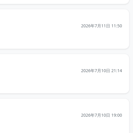
タブで開きます）
2026年7月11日 11:50
2026年7月10日 21:14
2026年7月10日 19:00