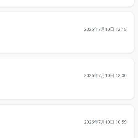
きます）
2026年7月10日 12:18
2026年7月10日 12:00
2026年7月10日 10:59