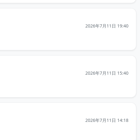
2026年7月11日 19:40
2026年7月11日 15:40
ます）
2026年7月11日 14:18