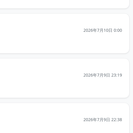
しいタブで開きます）
2026年7月10日 0:00
す）
2026年7月9日 23:19
2026年7月9日 22:38