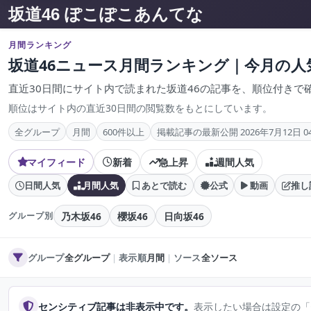
坂道46 ぽこぽこあんてな
月間ランキング
坂道46ニュース月間ランキング｜今月の人
直近30日間にサイト内で読まれた坂道46の記事を、順位付きで
順位はサイト内の直近30日間の閲覧数をもとにしています。
全グループ
月間
600件以上
掲載記事の最新公開 2026年7月12日 04
マイフィード
新着
急上昇
週間人気
日間人気
月間人気
あとで読む
公式
動画
推し
乃木坂46
櫻坂46
日向坂46
グループ別
グループ
全グループ
｜
表示順
月間
｜
ソース
全ソース
センシティブ記事は非表示中です。
表示したい場合は設定の「