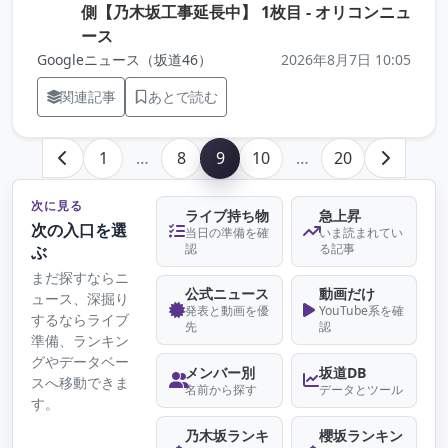
側【乃木坂工事延長中】 1枚目 - オリコンニュ
（元記事を新しいタブで開きます）
ース
Googleニュース（坂道46）
2026年8月7日 10:05
関連記事
あとで読む
1
…
8
9
10
…
20
次に見る
ライブ持ち物
急上昇
次の入口を選
当日の準備を確
いま読まれてい
認
る記事
ぶ
まだ探すならニ
公式ニュース
動画だけ
ュース、深掘り
発表と動画を優
YouTube系を確
するならライブ
先
認
準備、ランキン
グやデータベー
メンバー別
坂道DB
スへ移動できま
名前から探す
データとツール
す。
乃木坂ランキ
櫻坂ランキン