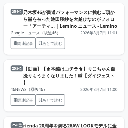
乃木坂46が書道パフォーマンスに挑む…頭か
254位
ら墨を被った池田瑛紗を大越ひなのがフォロ
（元
ー「アーティ... | Lemino ニュース - Lemino
Googleニュース（坂道46）
2026年8月7日 11:01
関連記事
あとで読む
【動画】【⬆️本編はコチラ⬆️】りこちゃん自
255位
撮りもうまくなりました！📸【ダイジェスト
（元記事を新しいタブで開きます）
】
46NEWS（櫻坂46）
2026年8月7日 11:00
関連記事
あとで読む
rienda 20周年を飾る26AW LOOKモデルに金
256位