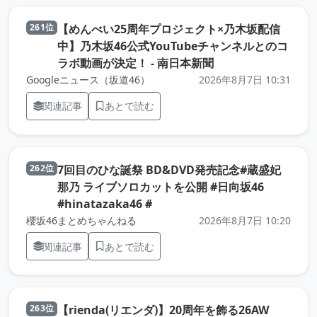
【めんべい25周年プロジェクト×乃木坂配信
261位
中】乃木坂46公式YouTubeチャンネルとのコ
（元記事を新しいタ
ラボ動画が決定！ - 南日本新聞
Googleニュース（坂道46）
2026年8月7日 10:31
関連記事
あとで読む
7回目のひな誕祭 BD&DVD発売記念#蔵盛妃
262位
那乃 ライブソロカットを公開 #日向坂46
（元記事を新しいタブで開きま
#hinatazaka46 #
櫻坂46まとめちゃんねる
2026年8月7日 10:20
関連記事
あとで読む
【rienda(リエンダ)】20周年を飾る26AW
263位