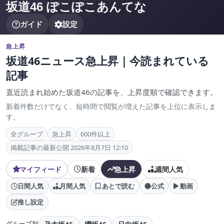
坂道46 ぽこぽこあんてな
ガイド
設定
急上昇
坂道46ニュース急上昇｜今読まれている
記事
直近読まれ始めた坂道46の記事を、上昇度順で確認できます。
新着件数だけでなく、短時間で閲覧が増えた記事を上位に表示しま
す。
全グループ
急上昇
600件以上
掲載記事の最新公開 2026年8月7日 12:10
マイフィード
新着
急上昇
週間人気
日間人気
月間人気
あとで読む
公式
動画
推し設定
グループ別