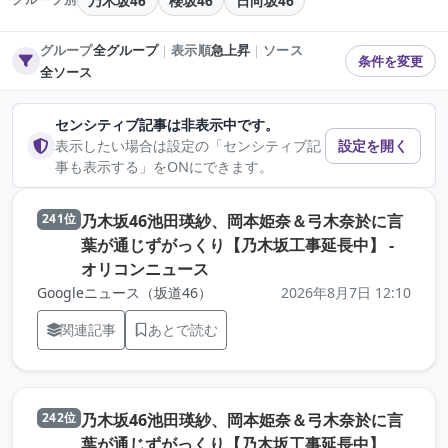
乃木坂46
櫻坂46
日向坂46
グループ
全グループ
｜
表示順
急上昇
｜
ソース
条件を変更
全ソース
センシティブ記事は非表示中です。
表示したい場合は設定の「センシティブ記
設定を開く
事も表示する」をONにできます。
乃木坂46池田瑛紗、岡本姫奈＆弓木奈於に言
241位
葉が通じずがっくり【乃木坂工事延長中】 -
（元記事を新しいタブで開きます
オリコンニュース
Googleニュース（坂道46）
2026年8月7日 12:10
関連記事
あとで読む
乃木坂46池田瑛紗、岡本姫奈＆弓木奈於に言
242位
葉が通じずがっくり【乃木坂工事延長中】