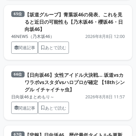
【坂道グループ】青葉坂46の発表、これを見
65位
ると近日の可能性も【乃木坂46・櫻坂46・日
（元記事を新しいタブで開きます）
向坂46】
46NEWS（乃木坂46）
2026年8月8日 12:00
関連記事
あとで読む
【日向坂46】女性アイドル大決戦... 坂道vsカ
66位
ワラボvsスタダvsハロプロが確定 【18thシン
（元記事を新しいタブで開
グル イチャイチャ虫】
日向坂46まとめもり～
2026年8月8日 11:57
関連記事
あとで読む
（元
【悲報】日向坂46、歴代最低タイトルを更新
67位