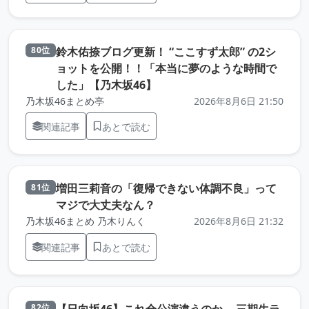
鈴木佑捺ブログ更新！ “ここすず太郎” の2シ
80位
ョットを公開！！「本当に夢のような時間で
（元記事を新しいタブで開き
した」【乃木坂46】
乃木坂46まとめ亭
2026年8月6日 21:50
関連記事
あとで読む
増田三莉音の「復帰できない体調不良」って
81位
（元記事を新しいタブで開きま
マジで大丈夫なん？
乃木坂46まとめ 乃木りんく
2026年8月6日 21:32
関連記事
あとで読む
82位