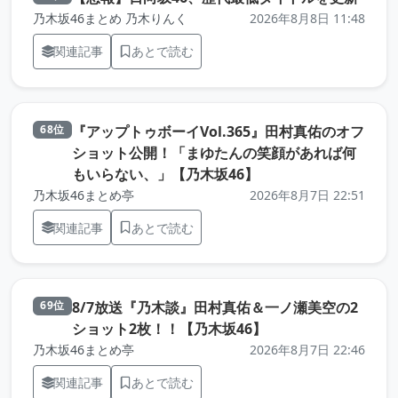
乃木坂46まとめ 乃木りんく
2026年8月8日 11:48
関連記事
あとで読む
『アップトゥボーイVol.365』田村真佑のオフ
68位
ショット公開！「まゆたんの笑顔があれば何
（元記事を新しいタ
もいらない、」【乃木坂46】
乃木坂46まとめ亭
2026年8月7日 22:51
関連記事
あとで読む
8/7放送『乃木談』田村真佑＆一ノ瀬美空の2
69位
（元記事を新しいタ
ショット2枚！！【乃木坂46】
乃木坂46まとめ亭
2026年8月7日 22:46
関連記事
あとで読む