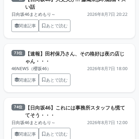
（元記事を新しいタブで開きます）
い話
日向坂46まとめもり～
2026年8月7日 20:22
関連記事
あとで読む
【速報】田村保乃さん、その格好は夜の店じ
73位
（元記事を新しいタブで開きます）
ゃん・・・
46NEWS（櫻坂46）
2026年8月7日 18:00
関連記事
あとで読む
【日向坂46】これには事務所スタッフも慌て
74位
（元記事を新しいタブで開きます）
てそう・・・
日向坂46まとめもり～
2026年8月7日 12:00
関連記事
あとで読む