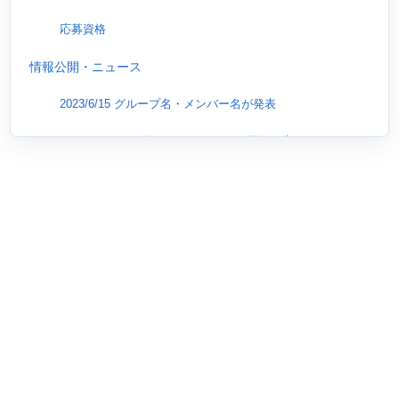
応募資格
情報公開・ニュース
2023/6/15 グループ名・メンバー名が発表
2023/2/1 各種媒体でオーディション開催の告知
2022/9/4 文春で新アイドルグループの記事公開
運営会社の情報について
株式会社Ligareaz Management（代表取締役社長：赤塚善
洋）
エイベックス株式会社（代表：松浦勝人）
株式会社Fanplus（代表取締役：佐藤元）