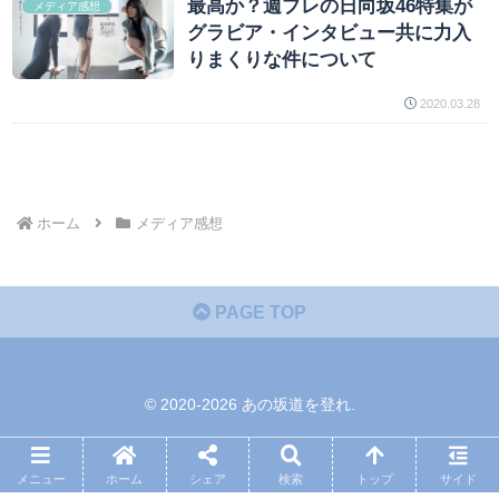
最高か？週プレの日向坂46特集が
メディア感想
グラビア・インタビュー共に力入
りまくりな件について
2020.03.28
ホーム
メディア感想
PAGE TOP
© 2020-2026 あの坂道を登れ.
メニュー
ホーム
シェア
検索
トップ
サイド