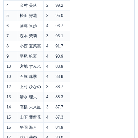
4
金村 美玖
2
99.2
5
松田 好花
2
95.0
6
藤嶌 果歩
4
93.7
7
森本 茉莉
3
93.1
8
小西 夏菜実
4
91.7
9
平尾 帆夏
4
90.9
10
宮地 すみれ
4
88.9
10
石塚 瑶季
4
88.9
12
上村 ひなの
3
88.7
13
清水 理央
4
88.3
14
髙橋 未来虹
3
87.7
15
山下 葉留花
4
87.3
16
平岡 海月
4
84.9
17
渡辺 莉奈
4
80.0