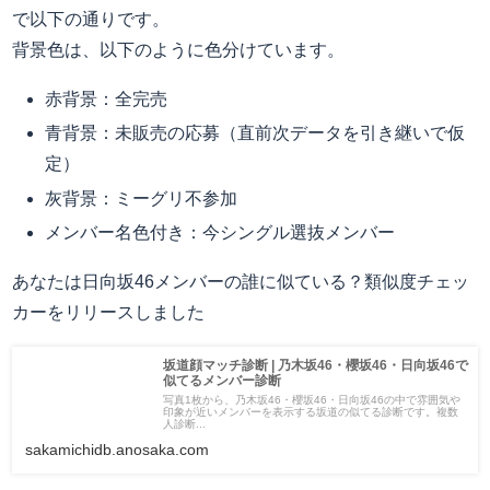
で以下の通りです。
背景色は、以下のように色分けています。
赤背景：全完売
青背景：未販売の応募（直前次データを引き継いで仮
定）
灰背景：ミーグリ不参加
メンバー名色付き：今シングル選抜メンバー
あなたは日向坂46メンバーの誰に似ている？類似度チェッ
カーをリリースしました
坂道顔マッチ診断 | 乃木坂46・櫻坂46・日向坂46で
似てるメンバー診断
写真1枚から、乃木坂46・櫻坂46・日向坂46の中で雰囲気や
印象が近いメンバーを表示する坂道の似てる診断です。複数
人診断...
sakamichidb.anosaka.com