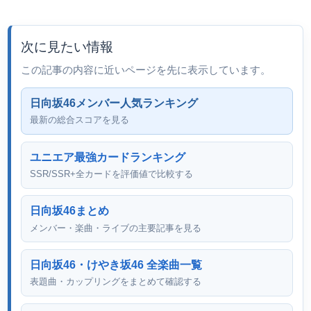
次に見たい情報
この記事の内容に近いページを先に表示しています。
日向坂46メンバー人気ランキング
最新の総合スコアを見る
ユニエア最強カードランキング
SSR/SSR+全カードを評価値で比較する
日向坂46まとめ
メンバー・楽曲・ライブの主要記事を見る
日向坂46・けやき坂46 全楽曲一覧
表題曲・カップリングをまとめて確認する