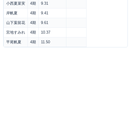
小西夏菜実
4期
9.31
岸帆夏
4期
9.41
山下葉留花
4期
9.61
宮地すみれ
4期
10.37
平尾帆夏
4期
11.50