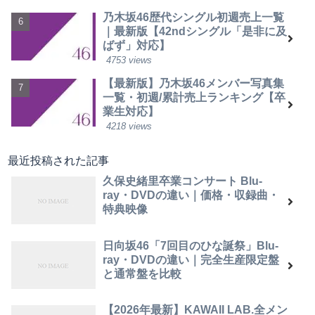
乃木坂46歴代シングル初週売上一覧
｜最新版【42ndシングル「是非に及
ばず」対応】
4753 views
【最新版】乃木坂46メンバー写真集
一覧・初週/累計売上ランキング【卒
業生対応】
4218 views
最近投稿された記事
久保史緒里卒業コンサート Blu-
ray・DVDの違い｜価格・収録曲・
特典映像
日向坂46「7回目のひな誕祭」Blu-
ray・DVDの違い｜完全生産限定盤
と通常盤を比較
【2026年最新】KAWAII LAB.全メン