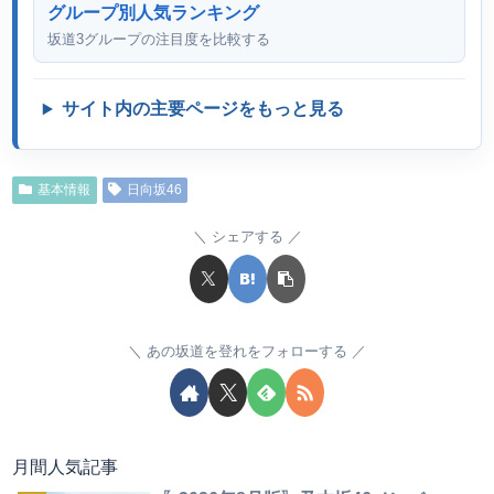
グループ別人気ランキング
坂道3グループの注目度を比較する
サイト内の主要ページをもっと見る
基本情報
日向坂46
シェアする
あの坂道を登れをフォローする
月間人気記事