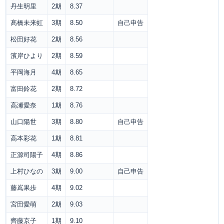
丹生明里
2期
8.37
髙橋未来虹
3期
8.50
自己申告
松田好花
2期
8.56
濱岸ひより
2期
8.59
平岡海月
4期
8.65
富田鈴花
2期
8.72
高瀬愛奈
1期
8.76
山口陽世
3期
8.80
自己申告
高本彩花
1期
8.81
正源司陽子
4期
8.86
上村ひなの
3期
9.00
自己申告
藤嶌果歩
4期
9.02
宮田愛萌
2期
9.03
齊藤京子
1期
9.10