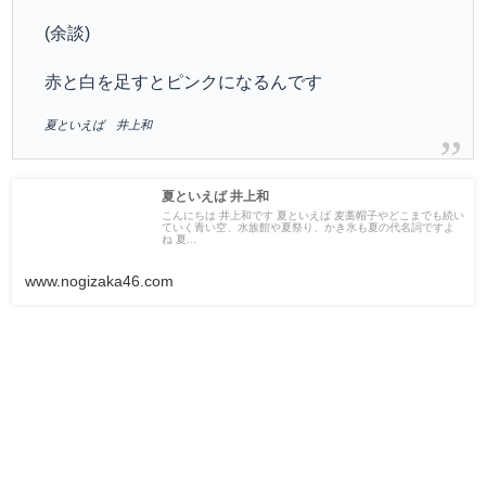
(余談)
赤と白を足すとピンクになるんです
夏といえば 井上和
夏といえば 井上和
こんにちは 井上和です 夏といえば 麦藁帽子やどこまでも続い
ていく青い空、水族館や夏祭り、かき氷も夏の代名詞ですよ
ね 夏...
www.nogizaka46.com