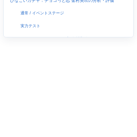
ひなこいガチャ：チョコっと恋 金村美玖の分析・評価
通常 / イベントステージ
実力テスト
ひなこいガチャ：チョコっと恋 金村美玖のシナジー例