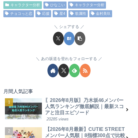
キャラクター分析
ひなこい
キャラクター分析
チョコっと恋
応援
星4
歌属性
金村美玖
シェアする
あの坂道を登れをフォローする
月間人気記事
〖2026年8月版〗乃木坂46メンバー
人気ランキング徹底解説｜最新スコ
アと注目エピソード
20285 views
【2026年8月最新】CUTIE STREET
メンバー人気順｜8指標300点で比較