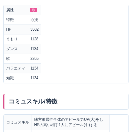
属性
歌
特徴
応援
HP
3582
まもり
1128
ダンス
1134
歌
2265
バラエティ
1134
知識
1134
コミュスキル/特徴
味方歌属性全体のアピール力UP(大)をし
コミュスキル
HPの高い相手1人にアピール(中)する