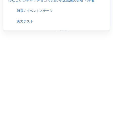
ひなこいガチャ：チョコっと恋 小坂菜緒の分析・評価
通常 / イベントステージ
実力テスト
ひなこいガチャ：チョコっと恋 小坂菜緒のシナジー例