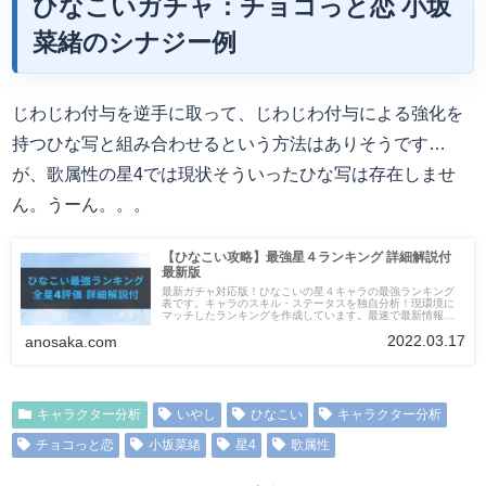
ひなこいガチャ：チョコっと恋
小坂
菜緒
のシナジー例
じわじわ付与を逆手に取って、じわじわ付与による強化を
持つひな写と組み合わせるという方法はありそうです…
が、歌属性の星4では現状そういったひな写は存在しませ
ん。うーん。。。
【ひなこい攻略】最強星４ランキング 詳細解説付
最新版
最新ガチャ対応版！ひなこいの星４キャラの最強ランキング
表です。キャラのスキル・ステータスを独自分析！現環境に
マッチしたランキングを作成しています。最速で最新情報へ
アップデート！
2022.03.17
anosaka.com
キャラクター分析
いやし
ひなこい
キャラクター分析
チョコっと恋
小坂菜緒
星4
歌属性