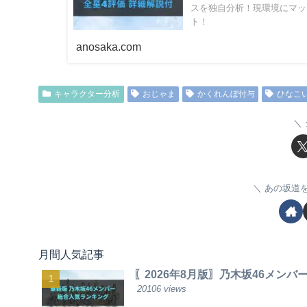
スを独自分析！現環境にマッ
ト！
anosaka.com
キャラクター分析
おじゃま
かくれんぼ付与
ひなこ
あの坂道
月間人気記事
〖2026年8月版〗乃木坂46メン
20106 views