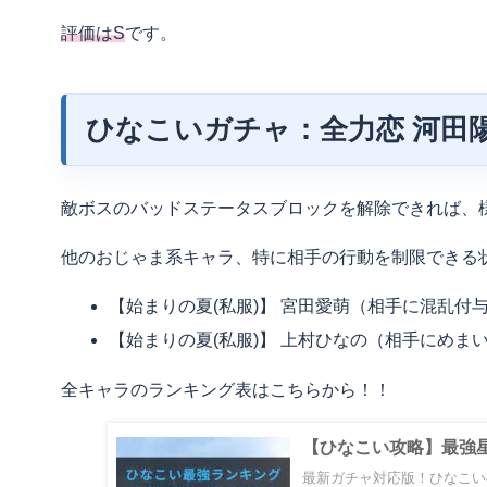
評価はS
です。
ひなこいガチャ：全力恋 河田
敵ボスのバッドステータスブロックを解除できれば、
他のおじゃま系キャラ、特に相手の行動を制限できる
【始まりの夏(私服)】 宮田愛萌（相手に混乱付
【始まりの夏(私服)】 上村ひなの（相手にめま
全キャラのランキング表はこちらから！！
【ひなこい攻略】最強星
最新ガチャ対応版！ひなこい