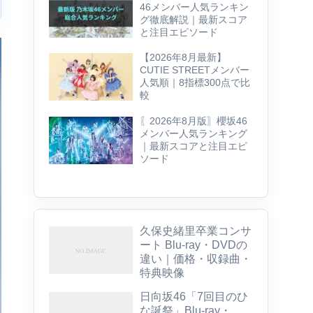
46メンバー人気ランキン
グ徹底解説｜最新スコア
と注目エピソード
【2026年8月最新】
CUTIE STREETメンバー
人気順｜8指標300点で比
較
〖2026年8月版〗櫻坂46
メンバー人気ランキング
｜最新スコアと注目エピ
ソード
久保史緒里卒業コンサ
ート Blu-ray・DVDの
違い｜価格・収録曲・
特典映像
日向坂46「7回目のひ
な誕祭」Blu-ray・