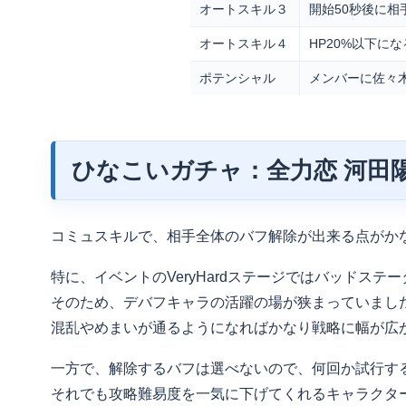
オートスキル３
開始50秒後に相
オートスキル４
HP20%以下に
ポテンシャル
メンバーに佐々
ひなこいガチャ：全力恋 河田
コミュスキルで、相手全体のバフ解除が出来る点がか
特に、イベントのVeryHardステージではバッドス
そのため、デバフキャラの活躍の場が狭まっていまし
混乱やめまいが通るようになればかなり戦略に幅が広
一方で、解除するバフは選べないので、何回か試行す
それでも攻略難易度を一気に下げてくれるキャラクタ