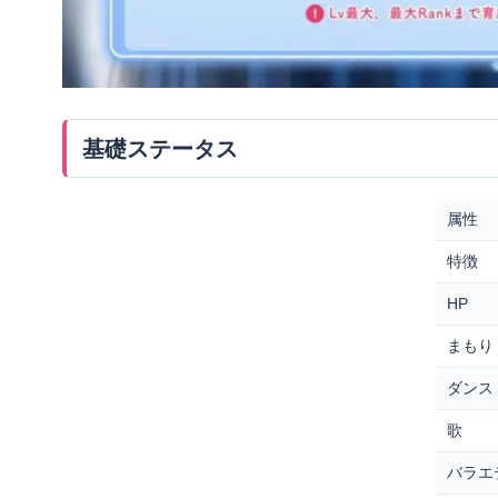
基礎ステータス
属性
特徴
HP
まもり
ダンス
歌
バラエ